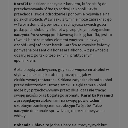
Karafki
to szklane naczynia z korkiem, które służą do
przechowywania różnego rodzaju alkoholi. Szkło
przechodzi swoje odrodzenie i ponownie pojawia się na
polskich stołach. W związku z tym nie może zabraknąć go
w Twoim domu. Z pewnością zachwycisz swoich gości
podając ich ulubiony alkohol w przepięknym, eleganckim
naczyniu. Poza swoją podstawową funkcją karafki, jest to
również bardzo modny element wnętrza – niezwykle
ozdobi Twój stół oraz barek. Karafka to również świetny
pomysł na prezent dla konesera alkoholi – z pewnością
oczarujesz go tak przepięknym i praktycznym
upominkiem.
Goście będą zachwyceni, gdy zaserwujesz im alkohol w
stylowej, szklanej karafce – poczują się jak w
ekskluzywnej restauracji. Szklana zatyczka chroni alkohol
przed wietrzeniem i utratą smaku. Dzięki temu alkohol
może być przechowywany przez długi czas nie tracąc
swojej jakości oraz bogatego aromatu.
Karafka Pyramid
z przepięknymi żłobieniami na swojej powierzchni i
ozdobnym zamknięciem uatrakcyjni Twój stół. Takie
naczynie doskonale sprawdzi się do przechowywania
whisky.
Bohemia Jihlava
t
o
jedna z bardziej tradycyjnych hut