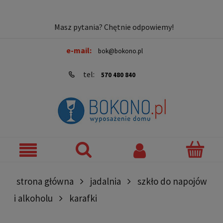
Masz pytania? Chętnie odpowiemy!
e-mail:
bok@bokono.pl
tel:
570 480 840
strona główna
jadalnia
szkło do napojów
i alkoholu
karafki