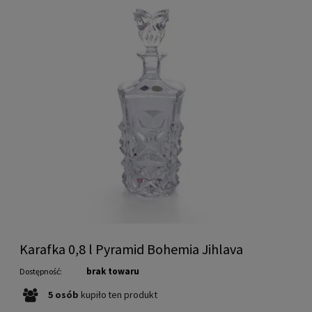
Karafka 0,8 l Pyramid Bohemia Jihlava
brak towaru
Dostępność:
5
osób
kupiło
ten produkt