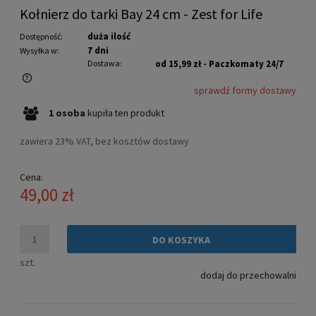
Kołnierz do tarki Bay 24 cm - Zest for Life
duża ilość
Dostępność:
7 dni
Wysyłka w:
Dostawa:
od 15,99 zł
- Paczkomaty 24/7
sprawdź formy dostawy
Cena nie zawiera ewentualnych kosztów płatności
1
osoba
kupiła
ten produkt
zawiera 23% VAT, bez kosztów dostawy
Cena:
49,00 zł
DO KOSZYKA
szt.
dodaj do przechowalni