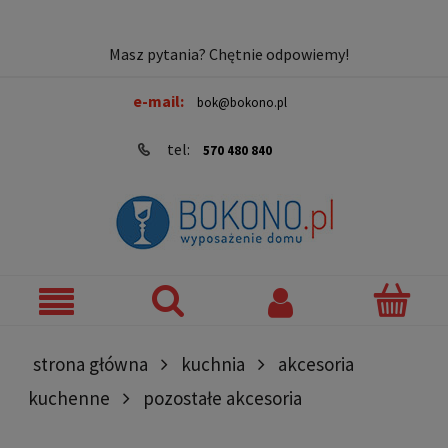
Masz pytania? Chętnie odpowiemy!
e-mail:
bok@bokono.pl
tel:
570 480 840
strona główna
kuchnia
akcesoria
kuchenne
pozostałe akcesoria