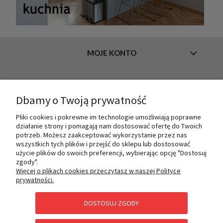
MOJE KONTO
INFORMACJE
Dbamy o Twoją prywatność
Pliki cookies i pokrewne im technologie umożliwiają poprawne
działanie strony i pomagają nam dostosować ofertę do Twoich
O NAS
potrzeb. Możesz zaakceptować wykorzystanie przez nas
wszystkich tych plików i przejść do sklepu lub dostosować
użycie plików do swoich preferencji, wybierając opcję "Dostosuj
zgody".
PŁATNOŚCI I DOSTAWA
Więcej o plikach cookies przeczytasz w naszej Polityce
prywatności.
DOSTOSUJ ZGODY
POMOC