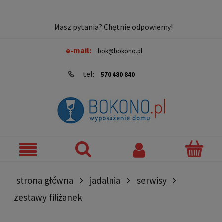
Masz pytania? Chętnie odpowiemy!
e-mail:
bok@bokono.pl
tel:
570 480 840
strona główna
jadalnia
serwisy
zestawy filiżanek