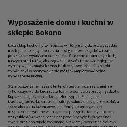
Wyposażenie domu i kuchni w
sklepie Bokono
Nasz sklep kuchenny to miejsce, w którym znajdziesz wszystkie
niezbędne sprzęty i akcesoria – od garnków, czajników i patelni
po sztućce i wyciskarki do czosnku. Starannie dobieramy ofertę
naszych produktów, aby zagwarantować Ci możliwie najlepsze
wyroby w doskonałych cenach. Dbamy również o ich szeroki
wybór, abyś w naszym sklepie mógł skompletować pełne
wyposażenie kuchni.
Stale poszerzamy naszą ofertę, dlatego znajdziesz w niej nie
tylko wszystko do kuchni, ale też inne domowe sprzęty i gadżety.
Kupisz tu między innymi kompletne wyposażenie jadalni
(zastawę, kieliszki, salaterki, patery, solniczki czy pieprzniczki), a
także akcesoria łazienkowe, elementy dekoracyjne czy
urządzenia przydatne w utrzymaniu porządku. Dbamy o to, aby
wszystkie oferowane przez nas produkty były funkcjonalne i
trwałe oraz doskonale wykonane. Stawiamy również na ciekawy
design, który ubarwi i ożywi Twój dom czy mieszkanie oraz doda