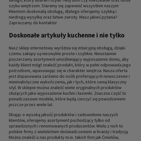
szyku wnętrzom. Staramy się zapewnić wszystkim naszym
Klientom doskonałą obsługę, dlatego oferujemy szybką i
niedrogą wysyłkę oraz łatwe zwroty. Masz jakieś pytania?
Zapraszamy do kontaktu!
Doskonałe artykuły kuchenne i nie tylko
Nasz sklep internetowy wyróżnia się intuicyjną obsługą, dzięki
czemu zakupy są niezwykle proste i szybkie. Nieustannie
poszerzamy asortyment umożliwiający wyposażenie domu, aby
każdy klient mógł znaleźć produkt, który w pełni odpowiada jego
potrzebom, wpasowując się w charakter wnętrza. Nasza oferta
jest dopasowana zarówno do osób preferujących nowoczesne i
minimalistyczne wykończenia, jak i tych, które cenią klasyczny
styl. W sklepie można znaleźć wiele oryginalnych produktów
służących jako wyposażenie kuchni i łazienki. Znaczna część to
ponadczasowe modele, które będą cieszyć się powodzeniem
jeszcze przez wiele lat.
Dbając o wysoką jakość produktów i zadowolenie naszych
klientów, oferujemy asortyment pochodzący tylko od
sprawdzonych i renomowanych producentów. Wielu z nich to
polskie firmy z wieloletnim doświadczeniem w branży i tradycją.
Można znaleźć u nas produkty m.in. takich firm jak Ćmielów,