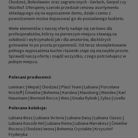
Chodzież, Bolesławiec oraz zagranicznych - Gerlach, Gerpol czy
Wüsthof. Oferujemy szeroki przedział cenowy asortymentu
składającego się na wyposażenie domu, dzięki czemu z
powodzeniem można dopasować go do posiadanego budżetu.
Wiele elementów z naszej oferty nadaje się zarówno dla
profesjonalistów, którzy na pierwszym miejscu stawiają na
solidność i wytrzymałość jak i dla amatorów, dla których
gotowanie to po prostu przyjemność. Od teraz skompletowanie
pełnego wyposażenia kuchni i łazienki staje się niezwykle proste.
Sprawdź naszą ofertę i znajdź wszystko, czego potrzebujesz w
jednym miejscu.
Polecani producenci:
Luminarc
|
Mepal
|
Chodzież
|
Plast Team
|
Lubiana
|
Porcelana
Kristoff
|
Ćmielów
|
Bohemia
|
Karolina
|
Klausberg
|
Mondex
|
Karl
Hausmann
|
Bormioli Rocco
|
Weis
|
Emalia Rybnik
|
Zyliss
|
Livello
Polecane kolekcje:
Lubiana Boss
|
Lubiana Victoria
|
Lubiana Daisy
|
Lubiana Classic
|
Lubiana Kaszub Hel
|
Lubiana Roma
|
Lubiana Marrakesz
|
Ćmielów
Rococo
|
Chodzież Iwona
|
Bohemia Crystalite
|
Krzysztof
Fryderyka