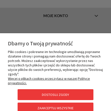
MOJE KONTO
INFORMACJE
Dbamy o Twoją prywatność
Pliki cookies i pokrewne im technologie umożliwiają poprawne
O NAS
działanie strony i pomagają nam dostosować ofertę do Twoich
potrzeb. Możesz zaakceptować wykorzystanie przez nas
wszystkich tych plików i przejść do sklepu lub dostosować
użycie plików do swoich preferencji, wybierając opcję "Dostosuj
PŁATNOŚCI I DOSTAWA
zgody".
Więcej o plikach cookies przeczytasz w naszej Polityce
prywatności.
POMOC
DOSTOSUJ ZGODY
ZAAKCEPTUJ WSZYSTKIE