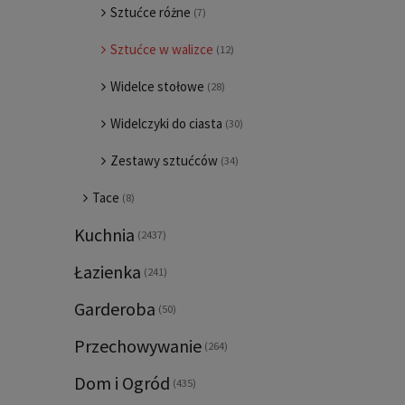
Sztućce różne
(7)
Sztućce w walizce
(12)
Widelce stołowe
(28)
Widelczyki do ciasta
(30)
Zestawy sztućców
(34)
Tace
(8)
Kuchnia
(2437)
Łazienka
(241)
Garderoba
(50)
Przechowywanie
(264)
Dom i Ogród
(435)