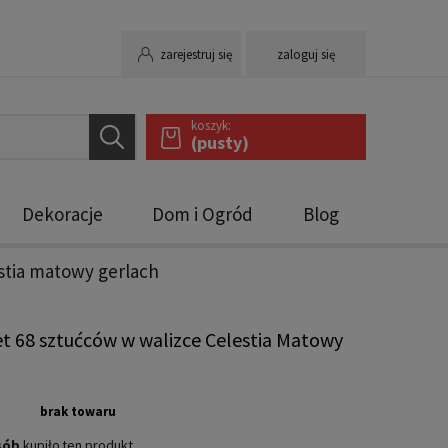
zarejestruj się
zaloguj się
koszyk:
(pusty)
Dekoracje
Dom i Ogród
Blog
stia matowy gerlach
 68 sztućców w walizce Celestia Matowy
h
brak towaru
sób
kupiło
ten produkt