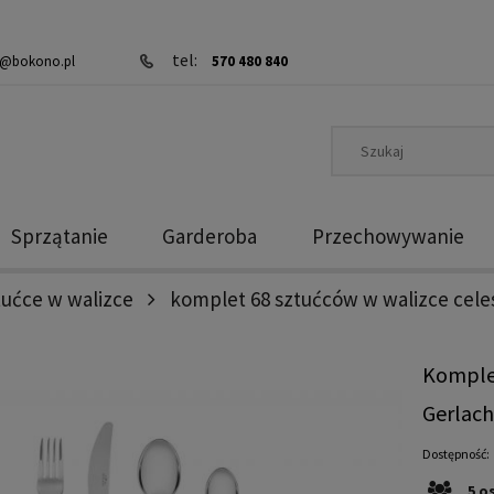
tel:
@bokono.pl
570 480 840
Sprzątanie
Garderoba
Przechowywanie
tućce w walizce
komplet 68 sztućców w walizce cele
Komplet
Gerlac
Dostępność:
5
o