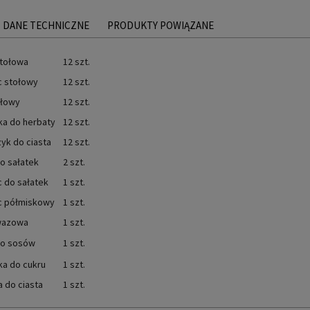
DANE TECHNICZNE
PRODUKTY POWIĄZANE
stołowa
12 szt.
c stołowy
12 szt.
ołowy
12 szt.
ka do herbaty
12 szt.
yk do ciasta
12 szt.
o sałatek
2 szt.
 do sałatek
1 szt.
c półmiskowy
1 szt.
wazowa
1 szt.
do sosów
1 szt.
ka do cukru
1 szt.
 do ciasta
1 szt.