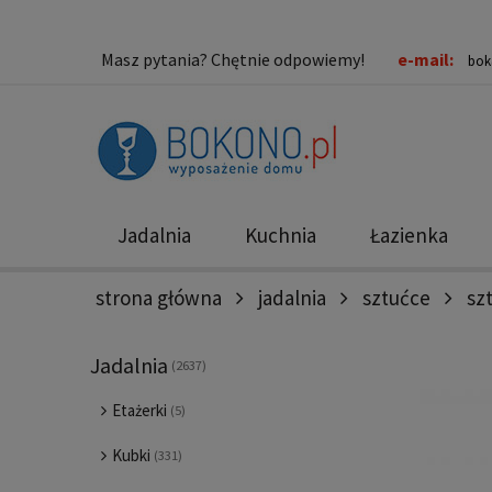
Masz pytania? Chętnie odpowiemy!
e-mail:
bok
Jadalnia
Kuchnia
Łazienka
strona główna
jadalnia
sztućce
sz
Nowości
Promocje
Jadalnia
(2637)
Etażerki
(5)
Kubki
(331)