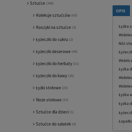
Sztućce
(246)
OPIS
Kolekcje sztućców
(65)
Łyżka 
Koszyki na sztućce
(2)
Widele
Łyżeczki do cukru
(2)
Nóż st
Łyżeczki deserowe
(44)
Łyżecz
Widelcz
Łyżeczki do herbaty
(31)
Łyżka d
Łyżeczki do kawy
(26)
Widelec
Widele
Łyżki stołowe
(33)
Łyżka 
Noże stołowe
(33)
Łyżka 
Sztućce dla dzieci
(1)
Łyżecz
Łopatka
Sztućce do sałatek
(4)