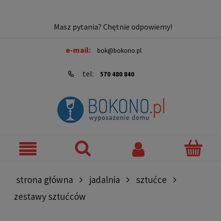
Masz pytania? Chętnie odpowiemy!
e-mail:
bok@bokono.pl
tel:
570 480 840
strona główna
jadalnia
sztućce
zestawy sztućców