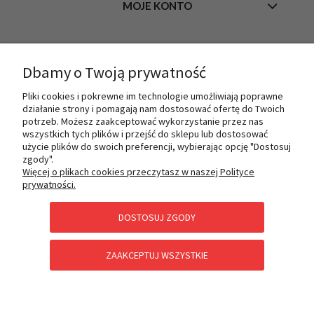
MOJE KONTO
INFORMACJE
Dbamy o Twoją prywatność
Pliki cookies i pokrewne im technologie umożliwiają poprawne
działanie strony i pomagają nam dostosować ofertę do Twoich
O NAS
potrzeb. Możesz zaakceptować wykorzystanie przez nas
wszystkich tych plików i przejść do sklepu lub dostosować
użycie plików do swoich preferencji, wybierając opcję "Dostosuj
zgody".
PŁATNOŚCI I DOSTAWA
Więcej o plikach cookies przeczytasz w naszej Polityce
prywatności.
DOSTOSUJ ZGODY
POMOC
ZAAKCEPTUJ WSZYSTKIE
KATEGORIE SPECJALNE