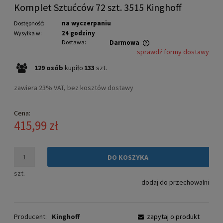
Komplet Sztućców 72 szt. 3515 Kinghoff
na wyczerpaniu
Dostępność:
24 godziny
Wysyłka w:
Dostawa:
Darmowa
sprawdź formy dostawy
Cena nie zawiera ewentualnych kosztów płatności
129
osób
kupiło
133
szt.
zawiera 23% VAT, bez kosztów dostawy
Cena:
415,99 zł
DO KOSZYKA
szt.
dodaj do przechowalni
Producent:
Kinghoff
zapytaj o produkt