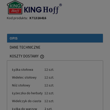
Kod produktu:
KT132A416
OPIS
DANE TECHNICZNE
KOSZTY DOSTAWY
CENA NIE ZAWIERA EWENTUALNYCH KOSZTÓW PŁATNOŚCI
Łyżka stołowa
12 szt.
Widelec stołowy
12 szt.
Nóż stołowy
12 szt.
Łyżeczka do herbaty
12 szt.
Widelczyk do ciasta
12 szt.
Łyżka do warzyw
2 szt.