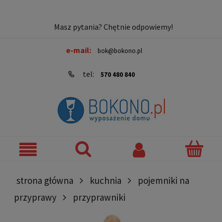
Masz pytania? Chętnie odpowiemy!
e-mail:
bok@bokono.pl
tel:
570 480 840
strona główna
kuchnia
pojemniki na
przyprawy
przyprawniki