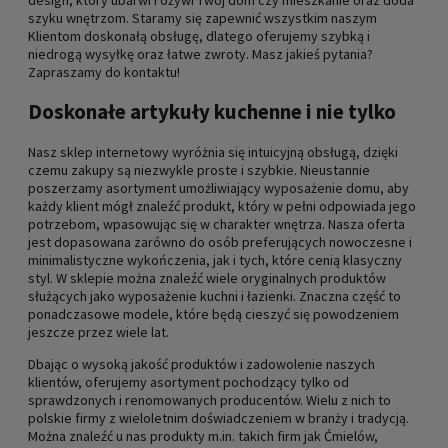
szyku wnętrzom. Staramy się zapewnić wszystkim naszym
Klientom doskonałą obsługę, dlatego oferujemy szybką i
niedrogą wysyłkę oraz łatwe zwroty. Masz jakieś pytania?
Zapraszamy do kontaktu!
Doskonałe artykuły kuchenne i nie tylko
Nasz sklep internetowy wyróżnia się intuicyjną obsługą, dzięki
czemu zakupy są niezwykle proste i szybkie. Nieustannie
poszerzamy asortyment umożliwiający wyposażenie domu, aby
każdy klient mógł znaleźć produkt, który w pełni odpowiada jego
potrzebom, wpasowując się w charakter wnętrza. Nasza oferta
jest dopasowana zarówno do osób preferujących nowoczesne i
minimalistyczne wykończenia, jak i tych, które cenią klasyczny
styl. W sklepie można znaleźć wiele oryginalnych produktów
służących jako wyposażenie kuchni i łazienki. Znaczna część to
ponadczasowe modele, które będą cieszyć się powodzeniem
jeszcze przez wiele lat.
Dbając o wysoką jakość produktów i zadowolenie naszych
klientów, oferujemy asortyment pochodzący tylko od
sprawdzonych i renomowanych producentów. Wielu z nich to
polskie firmy z wieloletnim doświadczeniem w branży i tradycją.
Można znaleźć u nas produkty m.in. takich firm jak Ćmielów,