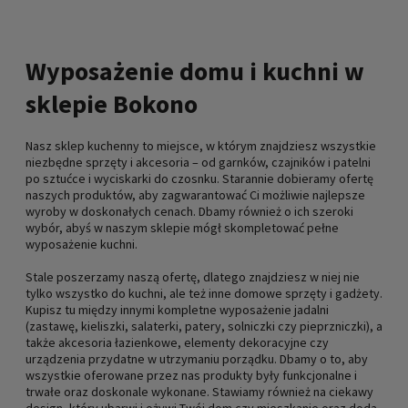
Wyposażenie domu i kuchni w
sklepie Bokono
Nasz sklep kuchenny to miejsce, w którym znajdziesz wszystkie
niezbędne sprzęty i akcesoria – od garnków, czajników i patelni
po sztućce i wyciskarki do czosnku. Starannie dobieramy ofertę
naszych produktów, aby zagwarantować Ci możliwie najlepsze
wyroby w doskonałych cenach. Dbamy również o ich szeroki
wybór, abyś w naszym sklepie mógł skompletować pełne
wyposażenie kuchni.
Stale poszerzamy naszą ofertę, dlatego znajdziesz w niej nie
tylko wszystko do kuchni, ale też inne domowe sprzęty i gadżety.
Kupisz tu między innymi kompletne wyposażenie jadalni
(zastawę, kieliszki, salaterki, patery, solniczki czy pieprzniczki), a
także akcesoria łazienkowe, elementy dekoracyjne czy
urządzenia przydatne w utrzymaniu porządku. Dbamy o to, aby
wszystkie oferowane przez nas produkty były funkcjonalne i
trwałe oraz doskonale wykonane. Stawiamy również na ciekawy
design, który ubarwi i ożywi Twój dom czy mieszkanie oraz doda