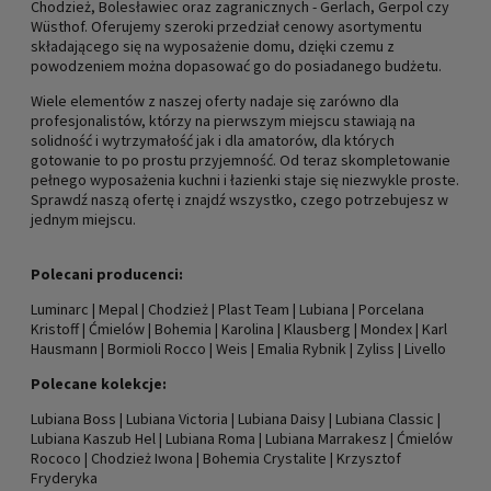
Chodzież, Bolesławiec oraz zagranicznych - Gerlach, Gerpol czy
Wüsthof. Oferujemy szeroki przedział cenowy asortymentu
składającego się na wyposażenie domu, dzięki czemu z
powodzeniem można dopasować go do posiadanego budżetu.
Wiele elementów z naszej oferty nadaje się zarówno dla
profesjonalistów, którzy na pierwszym miejscu stawiają na
solidność i wytrzymałość jak i dla amatorów, dla których
gotowanie to po prostu przyjemność. Od teraz skompletowanie
pełnego wyposażenia kuchni i łazienki staje się niezwykle proste.
Sprawdź naszą ofertę i znajdź wszystko, czego potrzebujesz w
jednym miejscu.
Polecani producenci:
Luminarc
|
Mepal
|
Chodzież
|
Plast Team
|
Lubiana
|
Porcelana
Kristoff
|
Ćmielów
|
Bohemia
|
Karolina
|
Klausberg
|
Mondex
|
Karl
Hausmann
|
Bormioli Rocco
|
Weis
|
Emalia Rybnik
|
Zyliss
|
Livello
Polecane kolekcje:
Lubiana Boss
|
Lubiana Victoria
|
Lubiana Daisy
|
Lubiana Classic
|
Lubiana Kaszub Hel
|
Lubiana Roma
|
Lubiana Marrakesz
|
Ćmielów
Rococo
|
Chodzież Iwona
|
Bohemia Crystalite
|
Krzysztof
Fryderyka