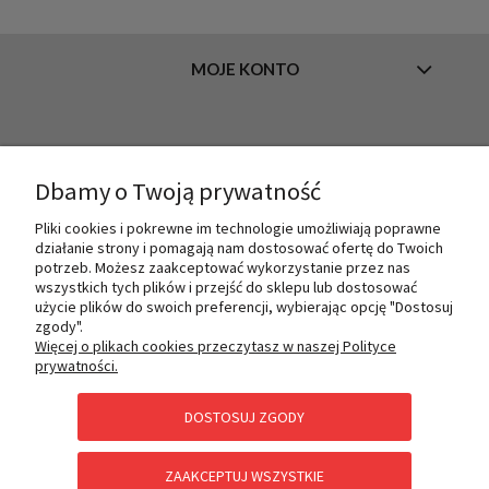
MOJE KONTO
INFORMACJE
Dbamy o Twoją prywatność
Pliki cookies i pokrewne im technologie umożliwiają poprawne
O NAS
działanie strony i pomagają nam dostosować ofertę do Twoich
potrzeb. Możesz zaakceptować wykorzystanie przez nas
wszystkich tych plików i przejść do sklepu lub dostosować
użycie plików do swoich preferencji, wybierając opcję "Dostosuj
PŁATNOŚCI I DOSTAWA
zgody".
Więcej o plikach cookies przeczytasz w naszej Polityce
prywatności.
POMOC
DOSTOSUJ ZGODY
ZAAKCEPTUJ WSZYSTKIE