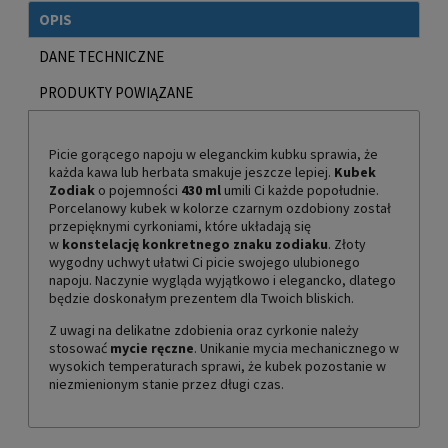
OPIS
DANE TECHNICZNE
PRODUKTY POWIĄZANE
Picie gorącego napoju w eleganckim kubku sprawia, że
każda kawa lub herbata smakuje jeszcze lepiej.
Kubek
Zodiak
o pojemności
430 ml
umili Ci każde popołudnie.
Porcelanowy kubek w kolorze czarnym ozdobiony został
przepięknymi cyrkoniami, które układają się
w
konstelację konkretnego znaku zodiaku
. Złoty
wygodny uchwyt ułatwi Ci picie swojego ulubionego
napoju. Naczynie wygląda wyjątkowo i elegancko, dlatego
będzie doskonałym prezentem dla Twoich bliskich.
Z uwagi na delikatne zdobienia oraz cyrkonie należy
stosować
mycie ręczne
. Unikanie mycia mechanicznego w
wysokich temperaturach sprawi, że kubek pozostanie w
niezmienionym stanie przez długi czas.