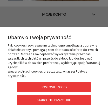
MOJE KONTO
INFORMACJE
Dbamy o Twoją prywatność
Pliki cookies i pokrewne im technologie umożliwiają poprawne
działanie strony i pomagają nam dostosować ofertę do Twoich
O NAS
potrzeb. Możesz zaakceptować wykorzystanie przez nas
wszystkich tych plików i przejść do sklepu lub dostosować
użycie plików do swoich preferencji, wybierając opcję "Dostosuj
zgody".
PŁATNOŚCI I DOSTAWA
Więcej o plikach cookies przeczytasz w naszej Polityce
prywatności.
DOSTOSUJ ZGODY
POMOC
ZAAKCEPTUJ WSZYSTKIE