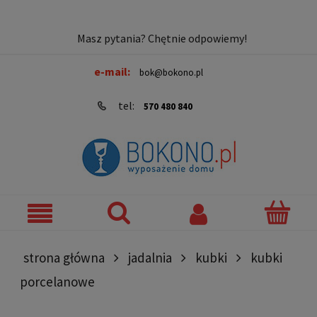
Masz pytania? Chętnie odpowiemy!
e-mail:
bok@bokono.pl
tel:
570 480 840
strona główna
jadalnia
kubki
kubki
porcelanowe