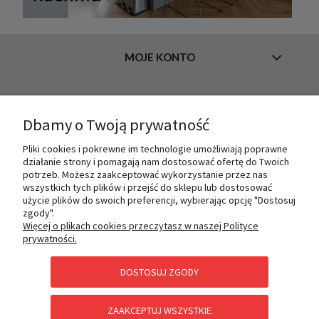
MOJE KONTO
INFORMACJE
Dbamy o Twoją prywatność
Pliki cookies i pokrewne im technologie umożliwiają poprawne
działanie strony i pomagają nam dostosować ofertę do Twoich
O NAS
potrzeb. Możesz zaakceptować wykorzystanie przez nas
wszystkich tych plików i przejść do sklepu lub dostosować
użycie plików do swoich preferencji, wybierając opcję "Dostosuj
zgody".
PŁATNOŚCI I DOSTAWA
Więcej o plikach cookies przeczytasz w naszej Polityce
prywatności.
DOSTOSUJ ZGODY
POMOC
ZAAKCEPTUJ WSZYSTKIE