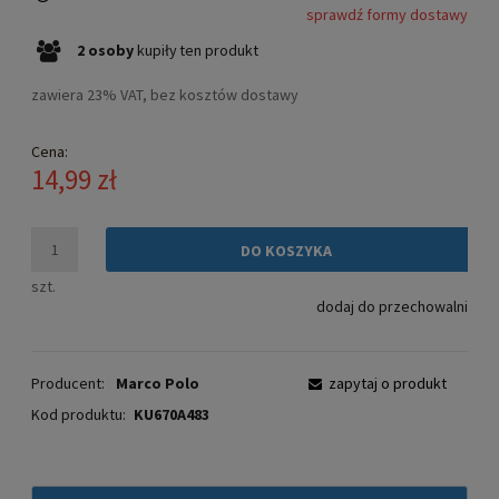
sprawdź formy dostawy
Cena nie zawiera ewentualnych kosztów płatności
2
osoby
kupiły
ten produkt
zawiera 23% VAT, bez kosztów dostawy
Cena:
14,99 zł
DO KOSZYKA
szt.
dodaj do przechowalni
Producent:
Marco Polo
zapytaj o produkt
Kod produktu:
KU670A483