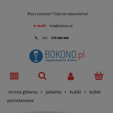
Masz pytania? Chętnie odpowiemy!
e-mail:
bok@bokono.pl
tel:
570 480 840
strona główna
jadalnia
kubki
kubki
porcelanowe