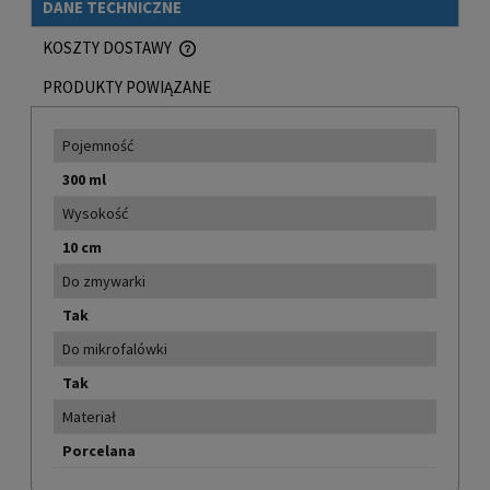
DANE TECHNICZNE
KOSZTY DOSTAWY
CENA NIE ZAWIERA EWENTUALNYCH KOSZTÓW PŁATNOŚCI
PRODUKTY POWIĄZANE
Pojemność
300 ml
Wysokość
10 cm
Do zmywarki
Tak
Do mikrofalówki
Tak
Materiał
Porcelana