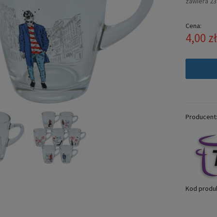
zawiera 2
Cena:
4,00 z
Producent
Kod produ