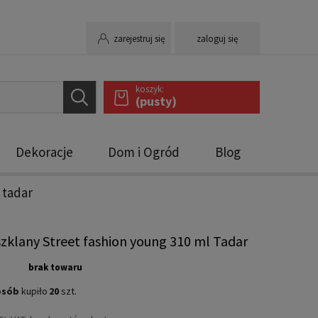
zarejestruj się
zaloguj się
koszyk:
(pusty)
Dekoracje
Dom i Ogród
Blog
 tadar
zklany Street fashion young 310 ml Tadar
brak towaru
osób
kupiło
20
szt.