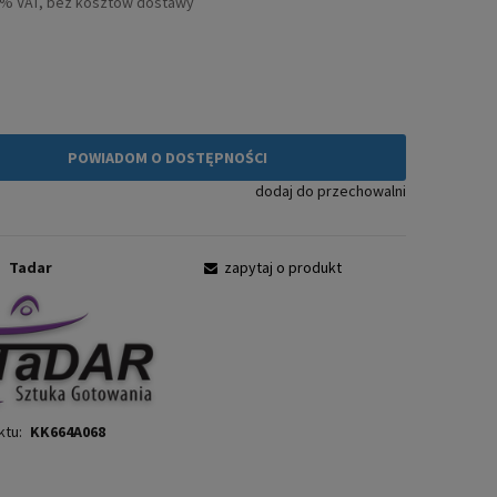
3% VAT, bez kosztów dostawy
ł
POWIADOM O DOSTĘPNOŚCI
dodaj do przechowalni
:
Tadar
zapytaj o produkt
ktu:
KK664A068