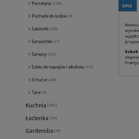
Porcelana
(1136)
OPIS
Pucharki do lodów
(8)
Nowocz
Salaterki
(202)
wysokie
wyjątko
Serwetniki
przypa
(17)
Kubek
Serwisy
(272)
niepow
Praktyc
Szkło do napojów i alkoholu
(317)
Sztućce
(246)
Tace
(8)
Kuchnia
(2437)
Łazienka
(241)
Garderoba
(50)