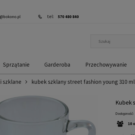
tel:
@bokono.pl
570 480 840
Sprzątanie
Garderoba
Przechowywanie
i szklane
kubek szklany street fashion young 310 ml
Kubek s
Dostępność:
10