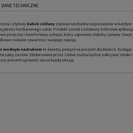
DANE TECHNICZNE
esny i stylowy
kubek szklany
stanowi niezbędne wyposażenie w każdym 
j jakości bezbarwnego szkła. Produkt został ozdobiony kolorowa aplikacj
wo poręczny i komfortowy uchwyt, który zapewnia stabilny i pewny chwyt w
dkowe rozlanie zawartości swojego napoju.
 z modnym nadrukiem
to świetny pomysł na prezent dla bliskich. Dodają
tarzalny zestaw. Obdarowana przez Ciebie osoba będzie odkrywać smaki 
zny prezent sprawdzi się na każdą okazję.