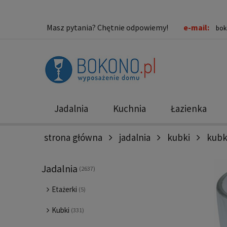
Masz pytania? Chętnie odpowiemy!
e-mail:
bok
Jadalnia
Kuchnia
Łazienka
strona główna
jadalnia
kubki
kubk
Nowości
Promocje
Jadalnia
(2637)
Etażerki
(5)
Kubki
(331)