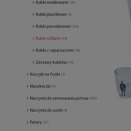
Kubki emaliowane
(20)
Kubki plastikowe
(4)
Kubki porcelanowe
(165)
Kubki szklane
(15)
Kubki z zaparzaczem
(58)
Zestawy kubków
(70)
Koszyki na frytki
(2)
Maselniczki
(9)
Naczynia do serwowania potraw
(683)
Naczynia do sushi
(4)
Patery
(27)