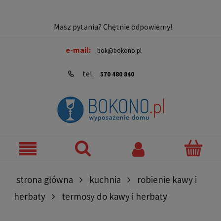
Masz pytania? Chętnie odpowiemy!
e-mail:
bok@bokono.pl
tel:
570 480 840
strona główna
kuchnia
robienie kawy i
herbaty
termosy do kawy i herbaty