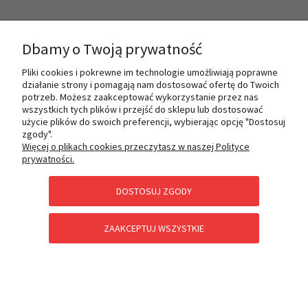
INFORMACJE
Dbamy o Twoją prywatność
Pliki cookies i pokrewne im technologie umożliwiają poprawne
działanie strony i pomagają nam dostosować ofertę do Twoich
O NAS
potrzeb. Możesz zaakceptować wykorzystanie przez nas
wszystkich tych plików i przejść do sklepu lub dostosować
użycie plików do swoich preferencji, wybierając opcję "Dostosuj
zgody".
PŁATNOŚCI I DOSTAWA
Więcej o plikach cookies przeczytasz w naszej Polityce
prywatności.
DOSTOSUJ ZGODY
POMOC
ZAAKCEPTUJ WSZYSTKIE
KATEGORIE SPECJALNE
POKAŻ PEŁNĄ WERSJĘ STRONY