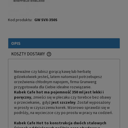
Kod produktu:
GW SVX-350S
OPIS
KOSZTY DOSTAWY
CENA NIE ZAWIERA EWENTUALNYCH KOSZTÓW PŁATNOŚCI
Nieważne czy lubisz gorącą kawę lub herbatę
gdziekolwiek jesteś, latem natomiast potrzebujesz
orzeźwienia chłodnym napojem, firma Grunwerg
przygotowała dla Ciebie idealne rozwiązanie.
Kubek Cafe hot ma pojemność 350 ml jest lekki i
poręczny
, zmieści się w plecaku czy torebce bez obawy
o przeciekanie, gdyż
jest szczelny
. Został wyposażony
w prosty w czyszczeniu korek. Wzorowo sprawdzi się w
podróży, na wycieczce czy po prostu w pracy na codzień.
Kubek Cafe Hot
to konstrukcja dwóch stalowych
ścianek oddzielonych próżnią oraz obudowy z