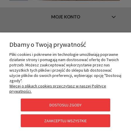
MOJE KONTO
INFORMACJE
Dbamy o Twoją prywatność
Pliki cookies i pokrewne im technologie umożliwiają poprawne
działanie strony i pomagają nam dostosować ofertę do Twoich
O NAS
potrzeb. Możesz zaakceptować wykorzystanie przez nas
wszystkich tych plików i przejść do sklepu lub dostosować
użycie plików do swoich preferencji, wybierając opcję "Dostosuj
zgody".
PŁATNOŚCI I DOSTAWA
Więcej o plikach cookies przeczytasz w naszej Polityce
prywatności.
DOSTOSUJ ZGODY
POMOC
ZAAKCEPTUJ WSZYSTKIE
KATEGORIE SPECJALNE