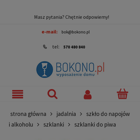
Masz pytania? Chętnie odpowiemy!
e-mail:
bok@bokono.pl
tel:
570 480 840
strona główna
jadalnia
szkło do napojów
i alkoholu
szklanki
szklanki do piwa