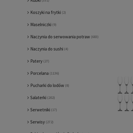
Kubki
(331)
Koszyki na frytki
(2)
Maselniczki
(9)
Naczynia do serwowania potraw
(683)
Naczynia do sushi
(4)
Patery
(27)
Porcelana
(1136)
Pucharki do lodów
(8)
Salaterki
(202)
Serwetniki
(17)
Serwisy
(272)