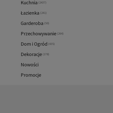
Kuchnia
(2437)
Łazienka
(241)
Garderoba
(50)
Przechowywanie
(264)
Dom i Ogród
(435)
Dekoracje
(178)
Nowości
Promocje