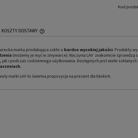
Kod produ
KOSZTY DOSTAWY
CENA NIE ZAWIERA EWENTUALNYCH KOSZTÓW
turecka marka produkująca szkło o
bardzo wysokiej jakości
. Produkty w
PŁATNOŚCI
dzenia
(możemy je myć w zmywarce). Naczynia LAV znakomicie sprawdzą si
i, jak i podczas codziennego użytkowania. Dostępnych jest wiele szklanyc
aczeniach.
oty marki LAV to świetna propozycja na prezent dla bliskich.