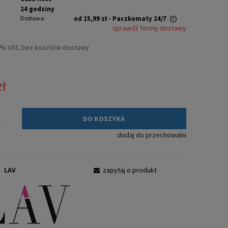
24 godziny
Dostawa:
od 15,99 zł
- Paczkomaty 24/7
sprawdź formy dostawy
Cena nie zawiera ewentualnych kosztów
3% VAT, bez kosztów dostawy
płatności
zł
.
DO KOSZYKA
dodaj do przechowalni
:
LAV
zapytaj o produkt