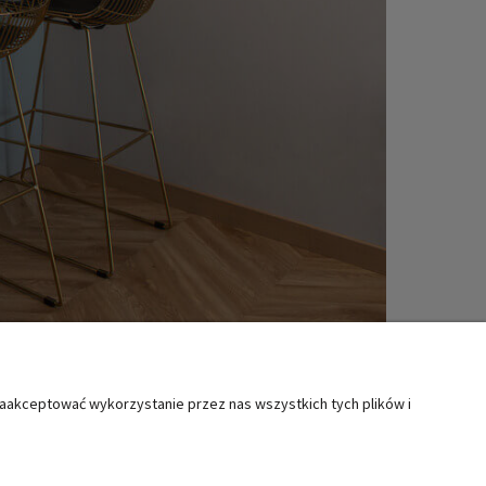
zaakceptować wykorzystanie przez nas wszystkich tych plików i
MOC
KATEGORIE SPECJALNE
ty i reklamacje
Boże Narodzenie