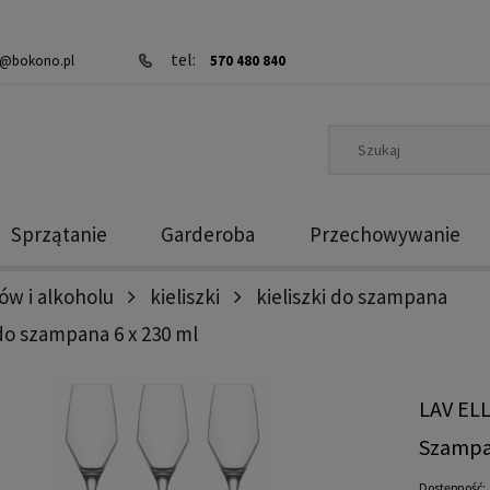
tel:
@bokono.pl
570 480 840
Sprzątanie
Garderoba
Przechowywanie
ów i alkoholu
kieliszki
kieliszki do szampana
w do szampana 6 x 230 ml
LAV ELL
Szampa
Dostępność: