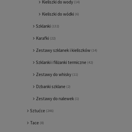
Kieliszki do wody
(14)
Kieliszki do wódki
(6)
Szklanki
(132)
Karafki
(22)
Zestawy szklanek i kieliszków
(14)
Szklanki i filiżanki termiczne
(42)
Zestawy do whisky
(11)
Dzbanki szklane
(2)
Zestawy do nalewek
(1)
Sztućce
(246)
Tace
(8)