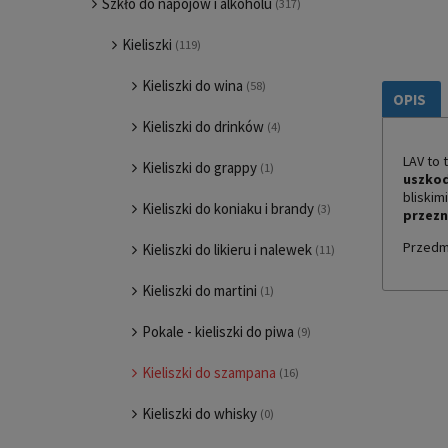
Szkło do napojów i alkoholu
(317)
Kieliszki
(119)
Kieliszki do wina
(58)
OPIS
Kieliszki do drinków
(4)
LAV to 
Kieliszki do grappy
(1)
uszko
bliskim
Kieliszki do koniaku i brandy
(3)
przezn
Przedmi
Kieliszki do likieru i nalewek
(11)
Kieliszki do martini
(1)
Pokale - kieliszki do piwa
(9)
Kieliszki do szampana
(16)
Kieliszki do whisky
(0)