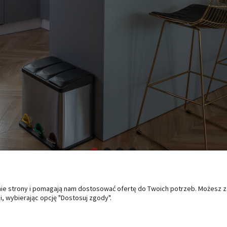
anie strony i pomagają nam dostosować ofertę do Twoich potrzeb. Możesz 
O NAS
PŁATNOŚCI I DOSTAWA
PO
, wybierając opcję "Dostosuj zgody".
Kontakt i dane firmy
Formy płatności
Zwro