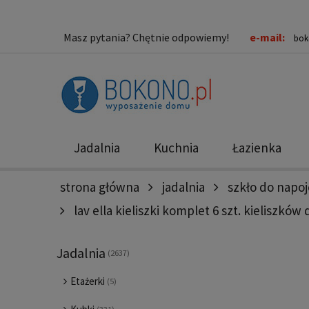
Masz pytania? Chętnie odpowiemy!
e-mail:
bok
Jadalnia
Kuchnia
Łazienka
strona główna
jadalnia
szkło do napoj
Nowości
Promocje
lav ella kieliszki komplet 6 szt. kieliszkó
Jadalnia
(2637)
Etażerki
(5)