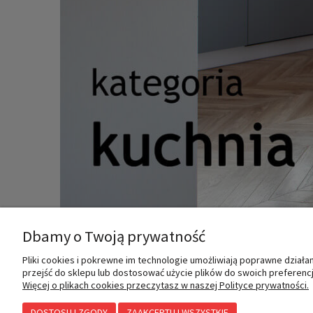
Dbamy o Twoją prywatność
Pliki cookies i pokrewne im technologie umożliwiają poprawne dział
MOJE KONTO
INFORMACJE
przejść do sklepu lub dostosować użycie plików do swoich preferencji
Więcej o plikach cookies przeczytasz w naszej Polityce prywatności.
DOSTOSUJ ZGODY
ZAAKCEPTUJ WSZYSTKIE
Twoje zamówienia
Polityka prywatności