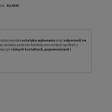
ktu:
ELL533F
yróżnia wysoka
estetyka wykonania
oraz
odporność na
ę zarówno podczas bardziej uroczystych spotkań z
h naczyń
różnych kształtach, pojemnościach i