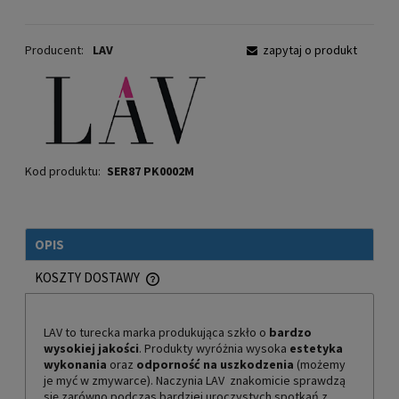
Producent:
LAV
zapytaj o produkt
Kod produktu:
SER87 PK0002M
OPIS
KOSZTY DOSTAWY
CENA NIE ZAWIERA EWENTUALNYCH KOSZTÓW PŁATNOŚCI
LAV to turecka marka produkująca szkło o
bardzo
wysokiej jakości
. Produkty wyróżnia wysoka
estetyka
wykonania
oraz
odporność na uszkodzenia
(możemy
je myć w zmywarce). Naczynia LAV znakomicie sprawdzą
się zarówno podczas bardziej uroczystych spotkań z