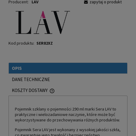
Producent:
LAV
zapytaj o produkt
Kod produktu:
SER82XZ
OPIS
DANE TECHNICZNE
KOSZTY DOSTAWY
CENA NIE ZAWIERA EWENTUALNYCH KOSZTÓW PŁATNOŚCI
Pojemnik szklany o pojemności 290 ml marki Sera LAV to
praktyczne i wielozadaniowe naczynie, które może być
wykorzystywane do przechowywania różnych produktów.
Pojemnik Sera LAV jest wykonany z wysokiej jakości szkła,
co gwarantuje jego trwałość i bezpieczeństwo