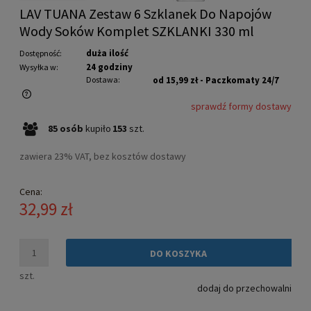
LAV TUANA Zestaw 6 Szklanek Do Napojów
Wody Soków Komplet SZKLANKI 330 ml
duża ilość
Dostępność:
24 godziny
Wysyłka w:
Dostawa:
od 15,99 zł
- Paczkomaty 24/7
sprawdź formy dostawy
Cena nie zawiera ewentualnych kosztów płatności
85
osób
kupiło
153
szt.
zawiera 23% VAT, bez kosztów dostawy
Cena:
32,99 zł
DO KOSZYKA
szt.
dodaj do przechowalni