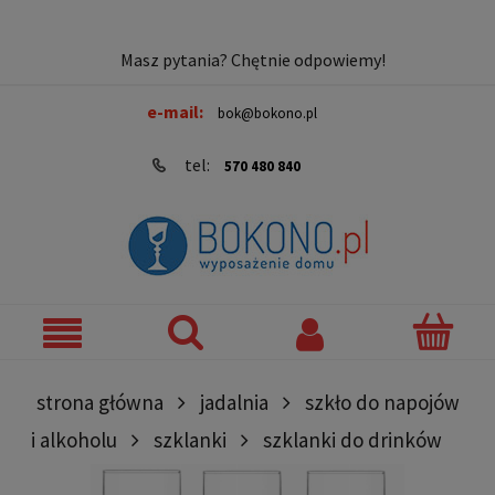
Masz pytania? Chętnie odpowiemy!
e-mail:
bok@bokono.pl
tel:
570 480 840
strona główna
jadalnia
szkło do napojów
i alkoholu
szklanki
szklanki do drinków