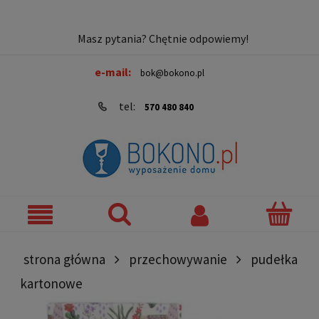
Masz pytania? Chętnie odpowiemy!
e-mail:
bok@bokono.pl
tel:
570 480 840
strona główna
przechowywanie
pudełka
kartonowe