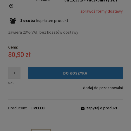
od 15,99 zł
- Paczkomaty 24/7
sprawdź formy dostawy
Cena nie zawiera ewentualnych kosztów płatności
1
osoba
kupiła
ten produkt
zawiera 23% VAT, bez kosztów dostawy
Cena:
80,90 zł
DO KOSZYKA
szt.
dodaj do przechowalni
Producent:
LIVELLO
zapytaj o produkt