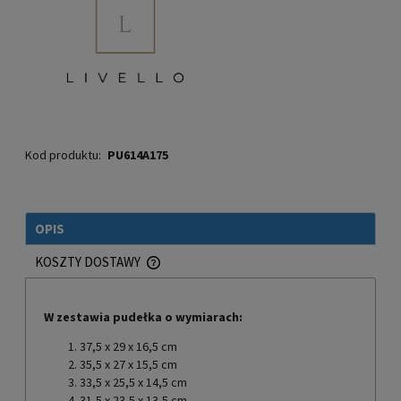
Kod produktu:
PU614A175
OPIS
KOSZTY DOSTAWY
CENA NIE ZAWIERA EWENTUALNYCH KOSZTÓW PŁATNOŚCI
W zestawia pudełka o wymiarach:
37,5 x 29 x 16,5 cm
35,5 x 27 x 15,5 cm
33,5 x 25,5 x 14,5 cm
31,5 x 23,5 x 13,5 cm