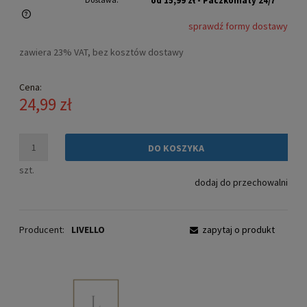
od 15,99 zł
- Paczkomaty 24/7
sprawdź formy dostawy
Cena nie zawiera ewentualnych kosztów płatności
zawiera 23% VAT, bez kosztów dostawy
Cena:
24,99 zł
DO KOSZYKA
szt.
dodaj do przechowalni
Producent:
LIVELLO
zapytaj o produkt