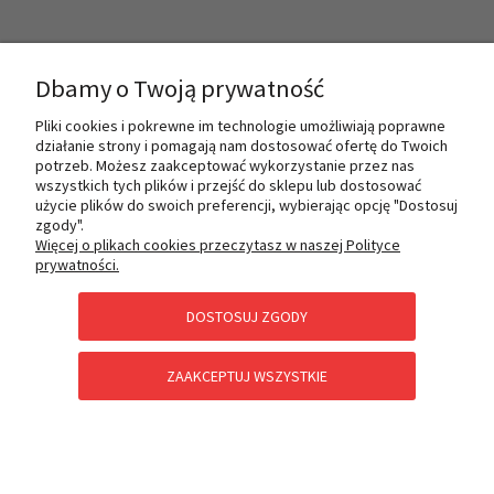
INFORMACJE
Dbamy o Twoją prywatność
Pliki cookies i pokrewne im technologie umożliwiają poprawne
działanie strony i pomagają nam dostosować ofertę do Twoich
O NAS
potrzeb. Możesz zaakceptować wykorzystanie przez nas
wszystkich tych plików i przejść do sklepu lub dostosować
użycie plików do swoich preferencji, wybierając opcję "Dostosuj
zgody".
PŁATNOŚCI I DOSTAWA
Więcej o plikach cookies przeczytasz w naszej Polityce
prywatności.
DOSTOSUJ ZGODY
POMOC
ZAAKCEPTUJ WSZYSTKIE
KATEGORIE SPECJALNE
POKAŻ PEŁNĄ WERSJĘ STRONY