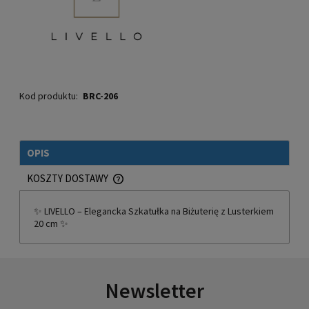
Kod produktu:
BRC-206
OPIS
KOSZTY DOSTAWY
CENA NIE ZAWIERA EWENTUALNYCH KOSZTÓW PŁATNOŚCI
✨ LIVELLO – Elegancka Szkatułka na Biżuterię z Lusterkiem
20 cm ✨
Newsletter