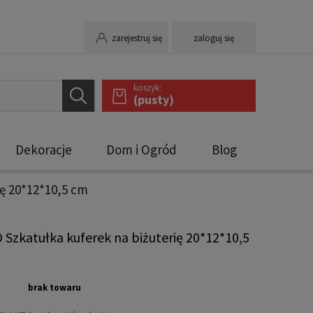
zarejestruj się
zaloguj się
koszyk:
(pusty)
Dekoracje
Dom i Ogród
Blog
ię 20*12*10,5 cm
 Szkatułka kuferek na biżuterię 20*12*10,5
brak towaru