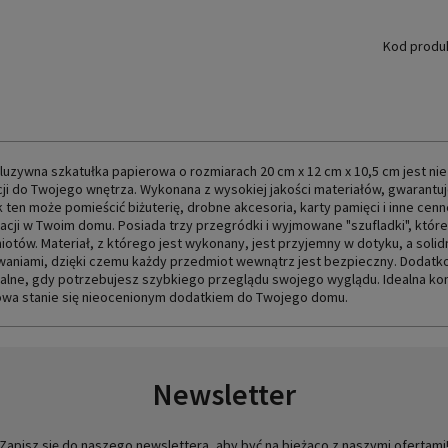
Kod produ
luzywna szkatułka papierowa o rozmiarach 20 cm x 12 cm x 10,5 cm jest nie
ji do Twojego wnętrza. Wykonana z wysokiej jakości materiałów, gwarantuje 
 ten może pomieścić biżuterię, drobne akcesoria, karty pamięci i inne cenn
acji w Twoim domu. Posiada trzy przegródki i wyjmowane "szufladki", któr
otów. Materiał, z którego jest wykonany, jest przyjemny w dotyku, a soli
aniami, dzięki czemu każdy przedmiot wewnątrz jest bezpieczny. Dodatkowy
ealne, gdy potrzebujesz szybkiego przeglądu swojego wyglądu. Idealna komb
owa stanie się nieocenionym dodatkiem do Twojego domu.
Newsletter
Zapisz się do naszego newslettera, aby być na bieżąco z naszymi ofertami