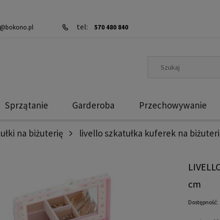
tel:
@bokono.pl
570 480 840
Sprzątanie
Garderoba
Przechowywanie
ułki na biżuterię
livello szkatułka kuferek na biżuter
LIVELLO
cm
Dostępność: