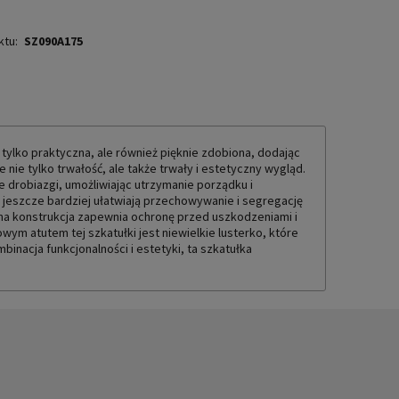
ktu:
SZ090A175
 tylko praktyczna, ale również pięknie zdobiona, dodając
nie tylko trwałość, ale także trwały i estetyczny wygląd.
e drobiazgi, umożliwiając utrzymanie porządku i
e jeszcze bardziej ułatwiają przechowywanie i segregację
dna konstrukcja zapewnia ochronę przed uszkodzeniami i
m atutem tej szkatułki jest niewielkie lusterko, które
inacja funkcjonalności i estetyki, ta szkatułka
!