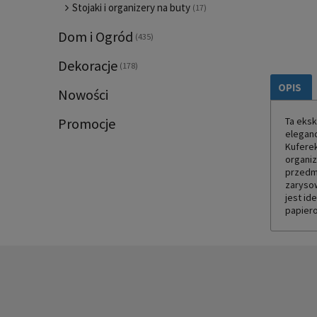
Stojaki i organizery na buty
(17)
Dom i Ogród
(435)
Dekoracje
(178)
OPIS
Nowości
Ta eksk
Promocje
eleganc
Kuferek
organiz
przedmi
zarysow
jest id
papier