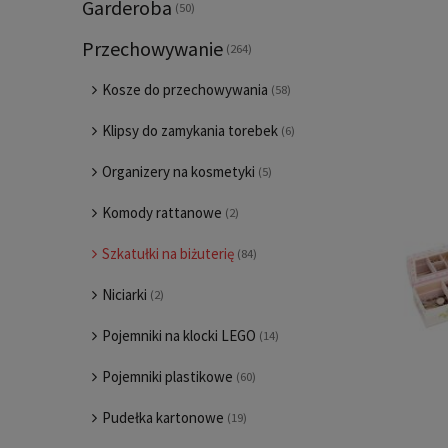
Garderoba
(50)
Przechowywanie
(264)
Kosze do przechowywania
(58)
Klipsy do zamykania torebek
(6)
Organizery na kosmetyki
(5)
Komody rattanowe
(2)
Szkatułki na biżuterię
(84)
Niciarki
(2)
Pojemniki na klocki LEGO
(14)
Pojemniki plastikowe
(60)
Pudełka kartonowe
(19)