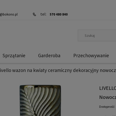
tel:
@bokono.pl
570 480 840
Sprzątanie
Garderoba
Przechowywanie
livello wazon na kwiaty ceramiczny dekoracyjny nowocz
LIVELL
Nowocz
Dostępność: