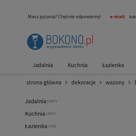
Masz pytania? Chętnie odpowiemy!
e-mail:
bok
Jadalnia
Kuchnia
Łazienka
strona główna
dekoracje
wazony
Nowości
Promocje
Jadalnia
(2637)
Kuchnia
(2437)
Łazienka
(241)