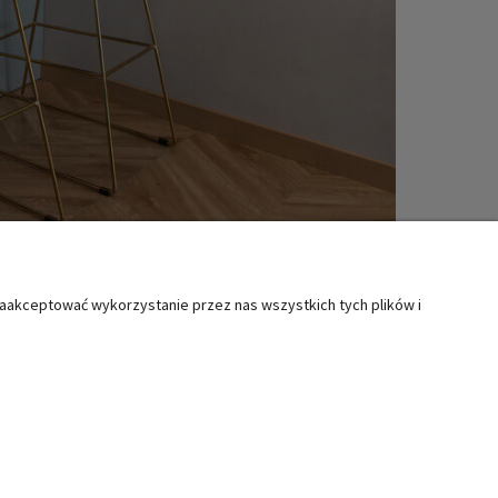
zaakceptować wykorzystanie przez nas wszystkich tych plików i
MOC
KATEGORIE SPECJALNE
ty i reklamacje
Boże Narodzenie
lamin
Wielkanoc
Świąteczne akcesoria kuchenne