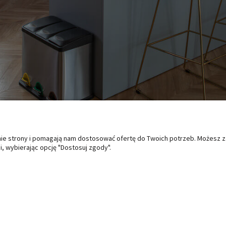
anie strony i pomagają nam dostosować ofertę do Twoich potrzeb. Możesz 
, wybierając opcję "Dostosuj zgody".
O NAS
PŁATNOŚCI I DOSTAWA
PO
Kontakt i dane firmy
Formy płatności
Zwro
Czas i koszty dostawy
Regu