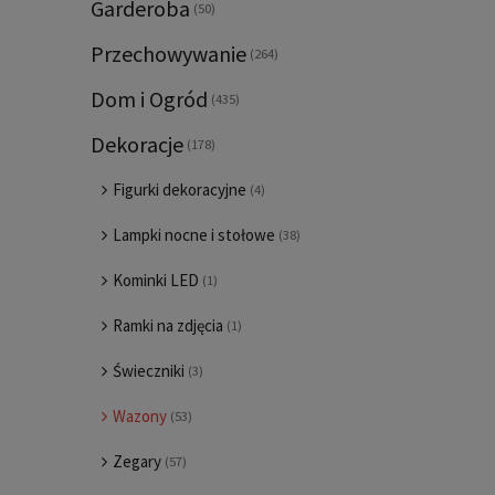
Garderoba
(50)
Przechowywanie
(264)
Dom i Ogród
(435)
Dekoracje
(178)
Figurki dekoracyjne
(4)
Lampki nocne i stołowe
(38)
Kominki LED
(1)
Ramki na zdjęcia
(1)
Świeczniki
(3)
Wazony
(53)
Zegary
(57)