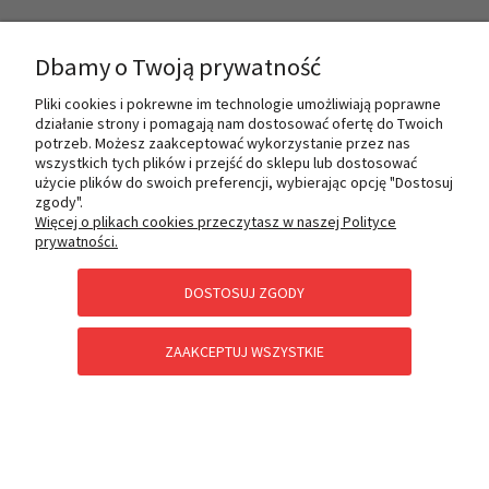
INFORMACJE
Dbamy o Twoją prywatność
Pliki cookies i pokrewne im technologie umożliwiają poprawne
działanie strony i pomagają nam dostosować ofertę do Twoich
O NAS
potrzeb. Możesz zaakceptować wykorzystanie przez nas
wszystkich tych plików i przejść do sklepu lub dostosować
użycie plików do swoich preferencji, wybierając opcję "Dostosuj
zgody".
PŁATNOŚCI I DOSTAWA
Więcej o plikach cookies przeczytasz w naszej Polityce
prywatności.
DOSTOSUJ ZGODY
POMOC
ZAAKCEPTUJ WSZYSTKIE
KATEGORIE SPECJALNE
POKAŻ PEŁNĄ WERSJĘ STRONY
Sklep internetowy Shoper Premium