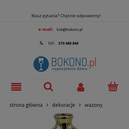
Masz pytania? Chętnie odpowiemy!
e-mail:
bok@bokono.pl
tel:
570 480 840
strona główna
dekoracje
wazony