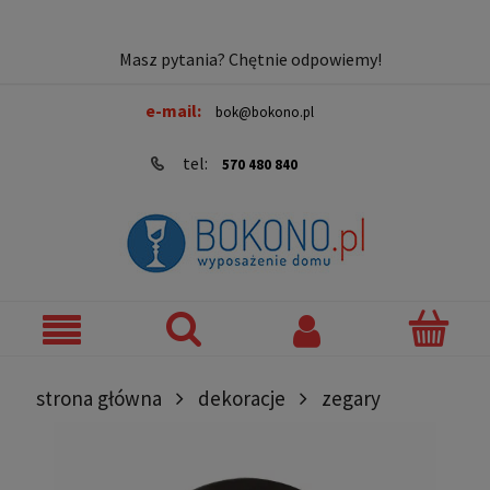
Masz pytania? Chętnie odpowiemy!
e-mail:
bok@bokono.pl
tel:
570 480 840
strona główna
dekoracje
zegary