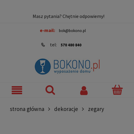
Masz pytania? Chętnie odpowiemy!
e-mail:
bok@bokono.pl
tel:
570 480 840
strona główna
dekoracje
zegary