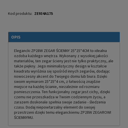
Kod produktu:
ZE934A175
OPIS
Elegancki ZP28W ZEGAR ŚCIENNY 25*25*4CM to idealna
ozdoba każdego wnętrza. Wykonany z wysokiej jakości
materiałów, ten zegar ścieny jest nie tylko praktyczny, ale
także piękny. Jego minimalistyczny design w kształcie
kwadratu wyróżnia się spośród innych zegarów, dodając
nowoczesny akcent do Twojego domu lub biura. Dzięki
swoim wymiarom 25*25*4 cm, z łatwością znajdzie
miejsce na każdej ścianie, niezależnie od rozmiaru
pomieszczenia. Ten funkcjonalny zegar jest cichy, dzięki
czemu nie przeszkadza w Twoim codziennym życiu, a
zarazem doskonale spełnia swoje zadanie - śledzenia
czasu. Dodaj niepowtarzalny element do swojej
przestrzeni dzięki temu eleganckiemu ZP28W ZEGAROWI
ŚCIENNYMU.