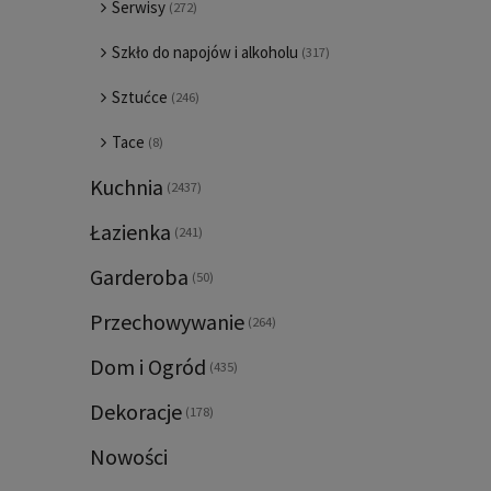
Serwisy
(272)
Szkło do napojów i alkoholu
(317)
Sztućce
(246)
Tace
(8)
Kuchnia
(2437)
Łazienka
(241)
Garderoba
(50)
Przechowywanie
(264)
Dom i Ogród
(435)
Dekoracje
(178)
Nowości