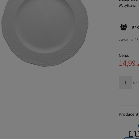
Wysyłka w:
87
zawiera 2
Cena:
14,99 
szt
Producent