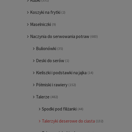
Kubki
(331)
Koszyki na frytki
(2)
Maselniczki
(9)
Naczynia do serwowania potraw
(683)
Bulionówki
(35)
Deski do serów
(1)
Kieliszki i podstawki na jajka
(14)
Półmiski i rawiery
(152)
Talerze
(482)
Spodki pod filiżanki
(44)
Talerzyki deserowe do ciasta
(132)