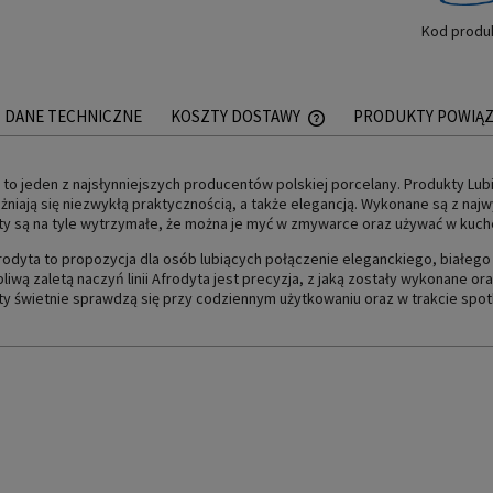
Kod produ
DANE TECHNICZNE
KOSZTY DOSTAWY
PRODUKTY POWIĄ
CENA NIE ZAWIERA EWEN
 to jeden z najsłynniejszych producentów polskiej porcelany. Produkty Lubi
PŁATNOŚCI
żniają się niezwykłą praktycznością, a także elegancją. Wykonane są z najw
y są na tyle wytrzymałe, że można je myć w zmywarce oraz używać w kuch
frodyta to propozycja dla osób lubiących połączenie eleganckiego, białego
liwą zaletą naczyń linii Afrodyta jest precyzja, z jaką zostały wykonane ora
y świetnie sprawdzą się przy codziennym użytkowaniu oraz w trakcie spotk