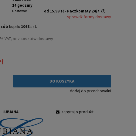
24 godziny
Dostawa:
od 15,99 zł
- Paczkomaty 24/7
sprawdź formy dostawy
Cena nie zawiera ewentualnych kosztów
osób
kupiło
1068
szt.
płatności
3% VAT, bez kosztów dostawy
zł
.
DO KOSZYKA
dodaj do przechowalni
:
LUBIANA
zapytaj o produkt