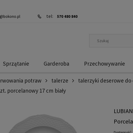
tel:
@bokono.pl
570 480 840
Sprzątanie
Garderoba
Przechowywanie
erwowania potraw
talerze
talerzyki deserowe do 
szt. porcelanowy 17 cm biały
LUBIANA
Porcela
Dostępność: