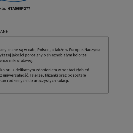
ktu:
6TA569P277
ZANE
TUALNYCH KOSZTÓW
any znane są w całej Polsce, a także w Europie. Naczynia
yższej jakości porcelany o śnieżnobiałym kolorze.
ence mikrofalowej.
 koloru z delikatnym zdobieniem w postaci żłobień.
z uniwersalność. Talerze, filiżanki oraz pozostałe
ań rodzinnych lub uroczystych kolacji.