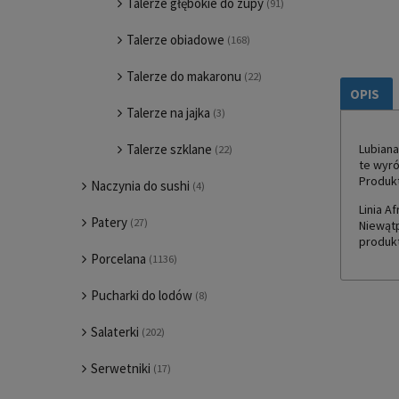
Talerze głębokie do zupy
(91)
Talerze obiadowe
(168)
Talerze do makaronu
(22)
OPIS
Talerze na jajka
(3)
Talerze szklane
Lubiana
(22)
te wyró
Produkt
Naczynia do sushi
(4)
Linia A
Patery
(27)
Niewątp
produkt
Porcelana
(1136)
Pucharki do lodów
(8)
Salaterki
(202)
Serwetniki
(17)