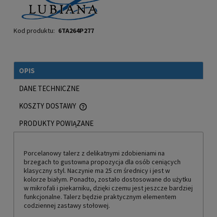
Kod produktu:
6TA264P277
OPIS
DANE TECHNICZNE
KOSZTY DOSTAWY
CENA NIE ZAWIERA EWENTUALNYCH KOSZTÓW PŁATNOŚCI
PRODUKTY POWIĄZANE
Porcelanowy talerz z delikatnymi zdobieniami na
brzegach to gustowna propozycja dla osób ceniących
klasyczny styl. Naczynie ma 25 cm średnicy i jest w
kolorze białym. Ponadto, zostało dostosowane do użytku
w mikrofali i piekarniku, dzięki czemu jest jeszcze bardziej
funkcjonalne. Talerz będzie praktycznym elementem
codziennej zastawy stołowej.