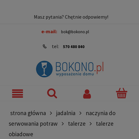
Masz pytania? Chętnie odpowiemy!
e-mail:
bok@bokono.pl
tel:
570 480 840
strona główna
jadalnia
naczynia do
serwowania potraw
talerze
talerze
obiadowe