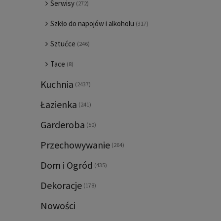
Serwisy
(272)
Szkło do napojów i alkoholu
(317)
Sztućce
(246)
Tace
(8)
Kuchnia
(2437)
Łazienka
(241)
Garderoba
(50)
Przechowywanie
(264)
Dom i Ogród
(435)
Dekoracje
(178)
Nowości