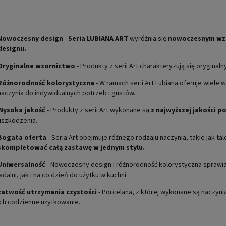
Nowoczesny design
-
Seria
LUBIANA ART
wyróżnia się
nowoczesnym wz
designu.
Oryginalne wzornictwo
- Produkty z serii Art charakteryzują się oryginal
Różnorodność kolorystyczna
- W ramach serii Art Lubiana oferuje wiel
naczynia do indywidualnych potrzeb i gustów.
Wysoka jakość
- Produkty z serii Art wykonane są
z najwyższej jakości p
uszkodzenia.
Bogata oferta
- Seria Art obejmuje różnego rodzaju naczynia, takie jak taler
skompletować całą zastawę w jednym stylu.
Uniwersalność
- Nowoczesny design i różnorodność kolorystyczna sprawiają
jadalni, jak i na co dzień do użytku w kuchni.
Łatwość utrzymania czystości
- Porcelana, z której wykonane są naczynia 
ich codzienne użytkowanie.