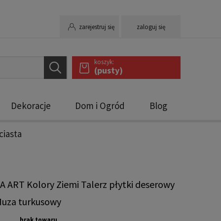
zarejestruj się
zaloguj się
koszyk:
(pusty)
Dekoracje
Dom i Ogród
Blog
ciasta
 ART Kolory Ziemi Talerz płytki deserowy
Muza turkusowy
brak towaru