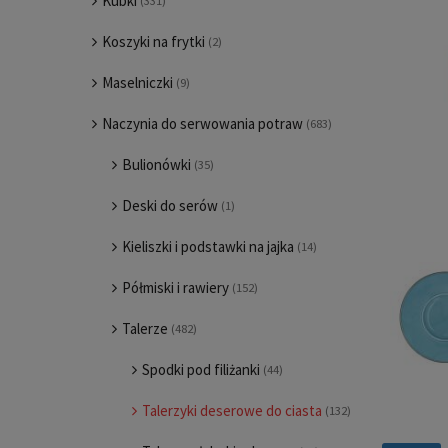
Kubki
(331)
Koszyki na frytki
(2)
Maselniczki
(9)
Naczynia do serwowania potraw
(683)
Bulionówki
(35)
Deski do serów
(1)
Kieliszki i podstawki na jajka
(14)
Półmiski i rawiery
(152)
Talerze
(482)
Spodki pod filiżanki
(44)
Talerzyki deserowe do ciasta
(132)