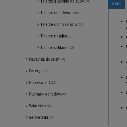
Talerze głębokie do zupy
(91)
OPIS
Talerze obiadowe
(168)
Talerze do makaronu
(22)
Talerze na jajka
(3)
Talerze szklane
(22)
Naczynia do sushi
(4)
Patery
(27)
Porcelana
(1136)
Pucharki do lodów
(8)
Salaterki
(202)
Serwetniki
(17)