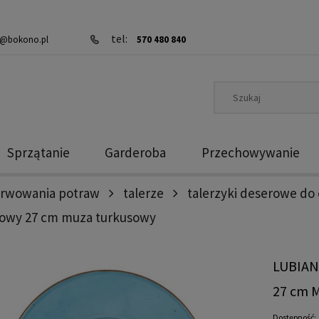
tel:
@bokono.pl
570 480 840
Sprzątanie
Garderoba
Przechowywanie
erwowania potraw
talerze
talerzyki deserowe do 
serowy 27 cm muza turkusowy
LUBIANA
27 cm 
Dostępność: