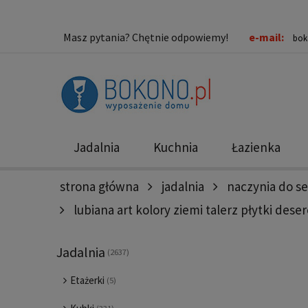
Masz pytania? Chętnie odpowiemy!
e-mail:
bok
Jadalnia
Kuchnia
Łazienka
strona główna
jadalnia
naczynia do s
Nowości
Promocje
lubiana art kolory ziemi talerz płytki de
Jadalnia
(2637)
Etażerki
(5)