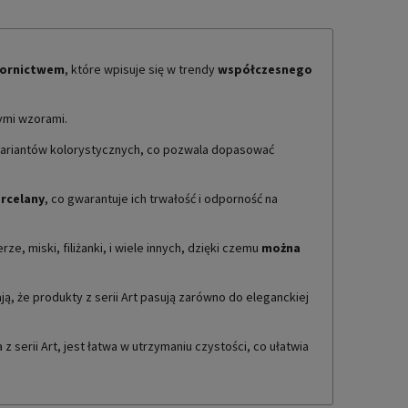
ornictwem
, które wpisuje się w trendy
współczesnego
nymi wzorami.
e wariantów kolorystycznych, co pozwala dopasować
orcelany
, co gwarantuje ich trwałość i odporność na
ze, miski, filiżanki, i wiele innych, dzięki czemu
można
, że produkty z serii Art pasują zarówno do eleganckiej
z serii Art, jest łatwa w utrzymaniu czystości, co ułatwia