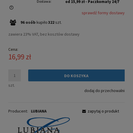
Dostawa:
od 15,99 zł
- Paczkomaty 24/7
sprawdź formy dostawy
Cena nie zawiera ewentualnych kosztów płatności
96
osób
kupiło
322
szt.
zawiera 23% VAT, bez kosztów dostawy
Cena:
16,99 zł
DO KOSZYKA
szt.
dodaj do przechowalni
Producent:
LUBIANA
zapytaj o produkt