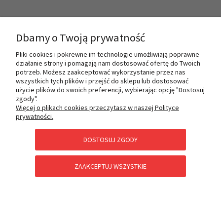
INFORMACJE
Dbamy o Twoją prywatność
Pliki cookies i pokrewne im technologie umożliwiają poprawne
O NAS
działanie strony i pomagają nam dostosować ofertę do Twoich
potrzeb. Możesz zaakceptować wykorzystanie przez nas
wszystkich tych plików i przejść do sklepu lub dostosować
użycie plików do swoich preferencji, wybierając opcję "Dostosuj
PŁATNOŚCI I DOSTAWA
zgody".
Więcej o plikach cookies przeczytasz w naszej Polityce
prywatności.
POMOC
DOSTOSUJ ZGODY
ZAAKCEPTUJ WSZYSTKIE
KATEGORIE SPECJALNE
POKAŻ PEŁNĄ WERSJĘ STRONY
Sklep internetowy Shoper Premium