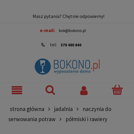
Masz pytania? Chętnie odpowiemy!
e-mail:
bok@bokono.pl
tel:
570 480 840
strona główna
jadalnia
naczynia do
serwowania potraw
półmiski i rawiery