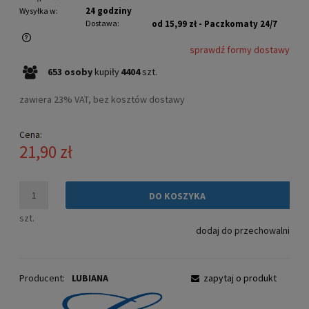
24 godziny
Wysyłka w:
Dostawa:
od 15,99 zł
- Paczkomaty 24/7
sprawdź formy dostawy
Cena nie zawiera ewentualnych kosztów płatności
653
osoby
kupiły
4404
szt.
zawiera 23% VAT, bez kosztów dostawy
Cena:
21,90 zł
DO KOSZYKA
szt.
dodaj do przechowalni
Producent:
LUBIANA
zapytaj o produkt