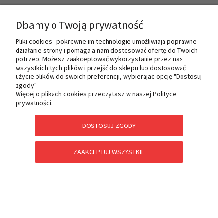
INFORMACJE
Dbamy o Twoją prywatność
Pliki cookies i pokrewne im technologie umożliwiają poprawne
działanie strony i pomagają nam dostosować ofertę do Twoich
O NAS
potrzeb. Możesz zaakceptować wykorzystanie przez nas
wszystkich tych plików i przejść do sklepu lub dostosować
użycie plików do swoich preferencji, wybierając opcję "Dostosuj
zgody".
PŁATNOŚCI I DOSTAWA
Więcej o plikach cookies przeczytasz w naszej Polityce
prywatności.
DOSTOSUJ ZGODY
POMOC
ZAAKCEPTUJ WSZYSTKIE
KATEGORIE SPECJALNE
POKAŻ PEŁNĄ WERSJĘ STRONY
Sklep internetowy Shoper Premium