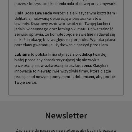
możesz korzystać z kuchenki mikrofalowej oraz zmywarki.
Linia Boss Lawenda
wyróżnia się klasycznym kształtem i
delikatną malowaną dekoracją w postaci kwiatów
lawendy. Kwiatowy wzór wprowadzi do Twojej kuchni i
jadalni wiosennego oraz letniego klimatu. Uniwersalność
serwisu sprawia, że komplet będzie świetnie nadawał się
na każdą okazję bez względu na porę roku. Wysoka jakość
porcelany gwarantuje użytkowanie naczyń przez lata.
Lubiana
to polska firma słynąca z produkcji twardej,
białej porcelany charakteryzującej się niezwykłą
trwałością i niewrażliwością na uszkodzenia. Klasyka i
innowacja to niewątpliwie wizytówki firmy, która ciągle
pracuje nad nowymi pomysłami i zdobieniami, aby podbić
Twoje serce.
Newsletter
Zapisz się do naszego newslettera, aby być na bieżąco z