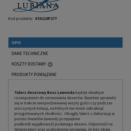
Kod produktu:
6TA110P277
OPIS
DANE TECHNICZNE
KOSZTY DOSTAWY
CENA NIE ZAWIERA EWENTUALNYCH KOSZTÓW PŁATNOŚCI
PRODUKTY POWIĄZANE
Talerz deserowy Boss Lawenda
będzie idealnym
rozwiązaniem do serwowania deserów. Świetnie sprawdzi
się w trakcie niespodziewanej wizyty gości czy podczas
uroczystych kolacji, na których nie może zabraknąć
przygotowanych słodkości. Okrągły talerz z dekoracją w
postaci kwiatów lawendy przepięknie
podkreśli wyjątkowość podanego deseru. Odporność na
temperatury oraz uszkodzenia sprawiają, że bez obaw