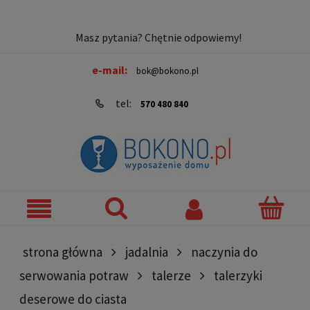
Masz pytania? Chętnie odpowiemy!
e-mail:
bok@bokono.pl
tel:
570 480 840
strona główna
jadalnia
naczynia do
serwowania potraw
talerze
talerzyki
deserowe do ciasta