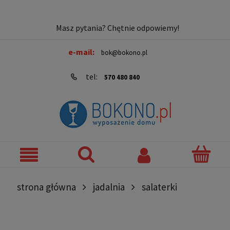
Masz pytania? Chętnie odpowiemy!
e-mail:
bok@bokono.pl
tel:
570 480 840
strona główna
jadalnia
salaterki