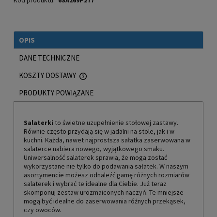
Kod produktu:
6SA269P277
OPIS
DANE TECHNICZNE
KOSZTY DOSTAWY
CENA NIE ZAWIERA EWENTUALNYCH KOSZTÓW PŁATNOŚCI
PRODUKTY POWIĄZANE
Salaterki
to świetne uzupełnienie stołowej zastawy.
Równie często przydają się w jadalni na stole, jak i w
kuchni. Każda, nawet najprostsza sałatka zaserwowana w
salaterce nabiera nowego, wyjątkowego smaku.
Uniwersalność salaterek sprawia, że mogą zostać
wykorzystane nie tylko do podawania sałatek. W naszym
asortymencie możesz odnaleźć gamę różnych rozmiarów
salaterek i wybrać te idealne dla Ciebie. Już teraz
skomponuj zestaw urozmaiconych naczyń. Te mniejsze
mogą być idealne do zaserwowania różnych przekąsek,
czy owoców.