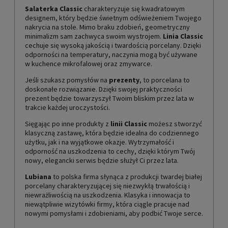
Salaterka Classic
charakteryzuje się kwadratowym
designem, który będzie świetnym odświeżeniem Twojego
nakrycia na stole. Mimo braku zdobień, geometryczny
minimalizm sam zachwyca swoim wystrojem.
Linia Classic
cechuje się wysoką jakością i twardością porcelany. Dzięki
odporności na temperatury, naczynia mogą być używane
w kuchence mikrofalowej oraz zmywarce.
Jeśli szukasz pomysłów na
prezenty
, to porcelana to
doskonałe rozwiązanie. Dzięki swojej praktyczności
prezent będzie towarzyszył Twoim bliskim przez lata w
trakcie każdej uroczystości.
Sięgając po inne produkty z
linii Classic
możesz stworzyć
klasyczną zastawę, która będzie idealna do codziennego
użytku, jak i na wyjątkowe okazje. Wytrzymałość i
odporność na uszkodzenia to cechy, dzięki którym Twój
nowy, elegancki serwis będzie służył Ci przez lata.
Lubiana
to polska firma słynąca z produkcji twardej białej
porcelany charakteryzującej się niezwykłą trwałością i
niewrażliwością na uszkodzenia. Klasyka i innowacja to
niewątpliwie wizytówki firmy, która ciągle pracuje nad
nowymi pomysłami i zdobieniami, aby podbić Twoje serce.