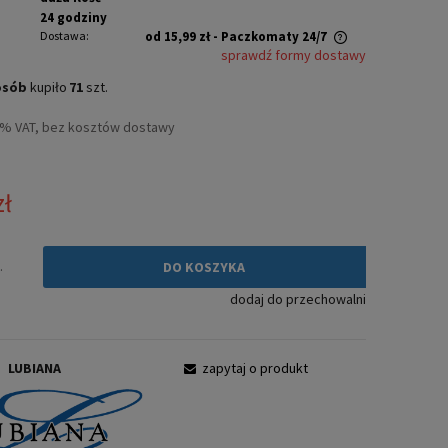
24 godziny
Dostawa:
od 15,99 zł
- Paczkomaty 24/7
sprawdź formy dostawy
Cena nie zawiera ewentualnych kosztów
osób
kupiło
71
szt.
płatności
3% VAT, bez kosztów dostawy
zł
.
DO KOSZYKA
dodaj do przechowalni
:
LUBIANA
zapytaj o produkt