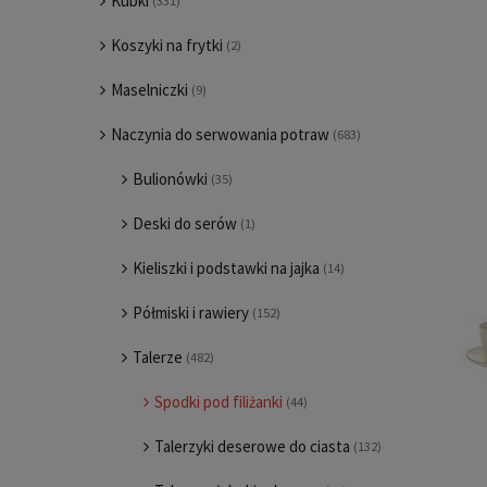
Kubki
(331)
Koszyki na frytki
(2)
Maselniczki
(9)
Naczynia do serwowania potraw
(683)
Bulionówki
(35)
Deski do serów
(1)
Kieliszki i podstawki na jajka
(14)
Półmiski i rawiery
(152)
Talerze
(482)
Spodki pod filiżanki
(44)
Talerzyki deserowe do ciasta
(132)