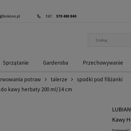
tel:
@bokono.pl
570 480 840
Sprzątanie
Garderoba
Przechowywanie
erwowania potraw
talerze
spodki pod filiżanki
m do kawy herbaty 200 ml/14 cm
LUBIAN
Kawy H
Dostępność: