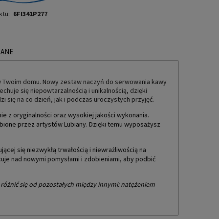
ktu:
6FI341P277
ZANE
TUALNYCH KOSZTÓW
ek w Twoim domu. Nowy zestaw naczyń do serwowania kawy
chuje się niepowtarzalnością i unikalnością, dzięki
 się na co dzień, jak i podczas uroczystych przyjęć.
e z oryginalności oraz wysokiej jakości wykonania.
dobione przez artystów Lubiany. Dzięki temu wyposażysz
jącej się niezwykłą trwałością i niewrażliwością na
racuje nad nowymi pomysłami i zdobieniami, aby podbić
różnić się od pozostałych między innymi: natężeniem