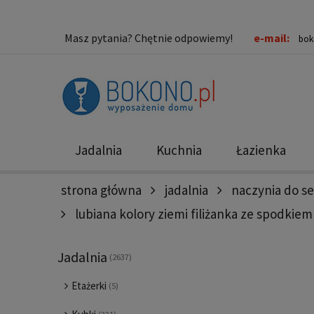
Masz pytania? Chętnie odpowiemy!
e-mail:
bok
Jadalnia
Kuchnia
Łazienka
strona główna
jadalnia
naczynia do s
Nowości
Promocje
lubiana kolory ziemi filiżanka ze spodkie
Jadalnia
(2637)
Etażerki
(5)