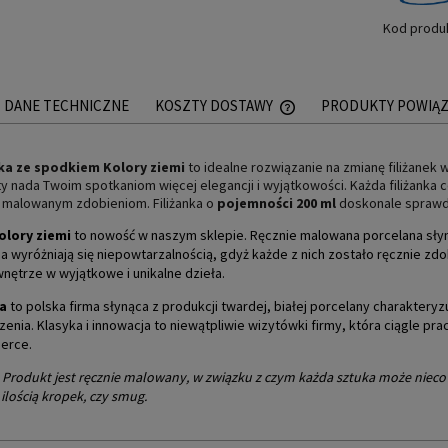
Kod produ
DANE TECHNICZNE
KOSZTY DOSTAWY
PRODUKTY POWIĄ
CENA NIE ZAWIERA EWEN
nka ze spodkiem
Kolory ziemi
to idealne rozwiązanie na zmianę filiżan
PŁATNOŚCI
ty nada Twoim spotkaniom więcej elegancji i wyjątkowości. Każda filiżanka ce
 malowanym zdobieniom. Filiżanka o
pojemności 200 ml
doskonale sprawdzi
Kolory ziemi
to nowość w naszym sklepie. Ręcznie malowana porcelana słyni
a wyróżniają się niepowtarzalnością, gdyż każde z nich zostało ręcznie z
nętrze w wyjątkowe i unikalne dzieła.
a
to polska firma słynąca z produkcji twardej, białej porcelany charakteryzu
enia. Klasyka i innowacja to niewątpliwie wizytówki firmy, która ciągle p
erce.
Produkt jest ręcznie malowany, w związku z czym każda sztuka może nieco 
 ilością kropek, czy smug.