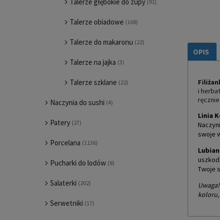
Talerze głębokie do zupy
(91)
Talerze obiadowe
(168)
Talerze do makaronu
(22)
OPIS
Talerze na jajka
(3)
Talerze szklane
Filiża
(22)
i herba
ręcznie
Naczynia do sushi
(4)
Linia 
Patery
(27)
Naczyni
swoje w
Porcelana
(1136)
Lubian
uszkodz
Pucharki do lodów
(8)
Twoje s
Salaterki
(202)
Uwaga! 
koloru,
Serwetniki
(17)