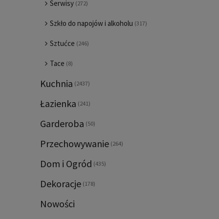
Serwisy
(272)
Szkło do napojów i alkoholu
(317)
Sztućce
(246)
Tace
(8)
Kuchnia
(2437)
Łazienka
(241)
Garderoba
(50)
Przechowywanie
(264)
Dom i Ogród
(435)
Dekoracje
(178)
Nowości