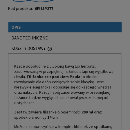
Kod produktu:
6FI65P277
OPIS
DANE TECHNICZNE
KOSZTY DOSTAWY
CENA NIE ZAWIERA EWENTUALNYCH KOSZTÓW PŁATNOŚCI
Każde popołudnie z ulubioną kawą lub herbatą,
zaserwowaną w przepięknej filiżance staje się wyjątkową
chwilą.
Filiżanka ze spodkiem Paula
to idealne
rozwiązanie dla osób ceniących sobie klasykę. Jest
niezwykle elegancka i dopasuje się do każdego wnętrza
oraz nakrycia. Każdy napój zaserwowany w przepięknej
filiżance będzie wyglądał i smakował jeszcze lepiej niż
dotychczas.
Zestaw zawiera filiżankę o pojemności
200 ml
oraz
spodek o średnicy
14 cm
.