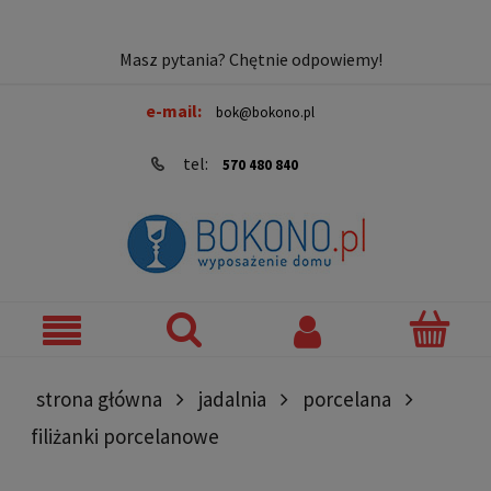
Masz pytania? Chętnie odpowiemy!
e-mail:
bok@bokono.pl
tel:
570 480 840
strona główna
jadalnia
porcelana
filiżanki porcelanowe