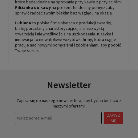
Możesz zaopatrzyć się w komplet filiżanek ze spodkami,
które będą idealne na spotkania przy kawie z przyjaciółmi.
Filiżanka do kawy
na prezent to idealny pomysł, aby
sprawić radość swoim bliskim bez względu na okazję.
Lubiana
to polska firma słynąca z produkcji twardej,
białej porcelany charakteryzującej się niezwykłą
trwałością i niewrażliwością na uszkodzenia. Klasyka i
innowacja to niewątpliwie wizytówki firmy, która ciągle
pracuje nad nowymi pomysłami i zdobieniami, aby podbić
Twoje serce.
Newsletter
Zapisz się do naszego newslettera, aby być na bieżąco z
naszymi ofertami!
ZAPISZ
SIĘ