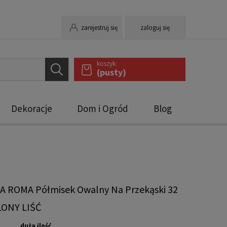
zarejestruj się
zaloguj się
koszyk:
(pusty)
Dekoracje
Dom i Ogród
Blog
A ROMA Półmisek Owalny Na Przekąski 32
LONY LIŚĆ
duża ilość