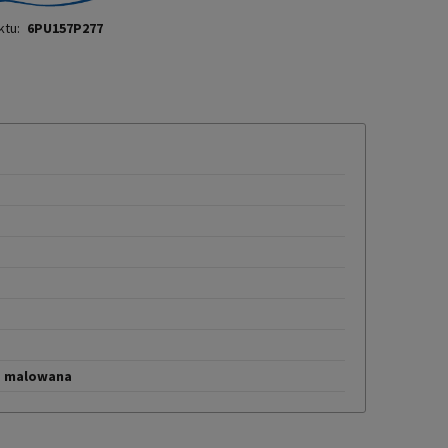
ktu:
6PU157P277
KOSZTÓW
a
a malowana