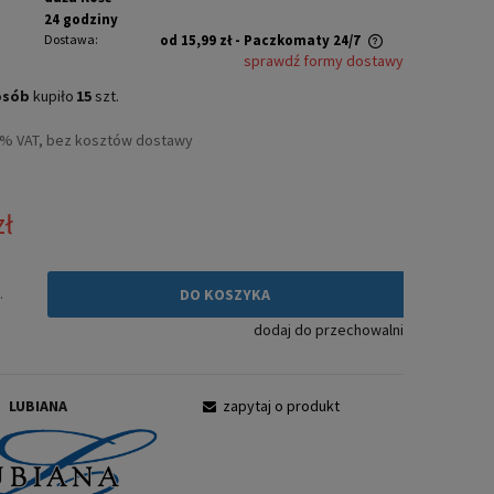
24 godziny
Dostawa:
od 15,99 zł
- Paczkomaty 24/7
sprawdź formy dostawy
Cena nie zawiera ewentualnych kosztów
osób
kupiło
15
szt.
płatności
3% VAT, bez kosztów dostawy
zł
.
DO KOSZYKA
dodaj do przechowalni
:
LUBIANA
zapytaj o produkt