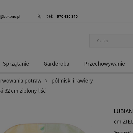
tel:
@bokono.pl
570 480 840
Sprzątanie
Garderoba
Przechowywanie
erwowania potraw
półmiski i rawiery
 32 cm zielony liść
LUBIAN
cm ZIE
Dostępność: