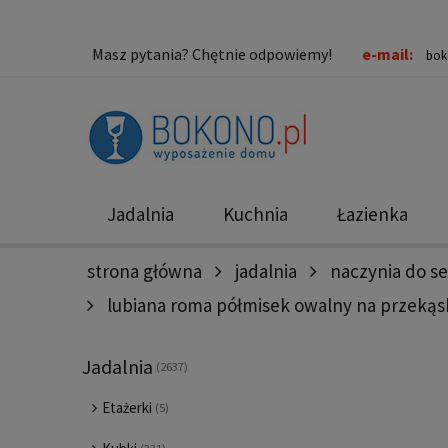
Masz pytania? Chętnie odpowiemy!
e-mail:
bok
Jadalnia
Kuchnia
Łazienka
strona główna
jadalnia
naczynia do s
Nowości
Promocje
lubiana roma półmisek owalny na przekąski
Jadalnia
(2637)
Etażerki
(5)