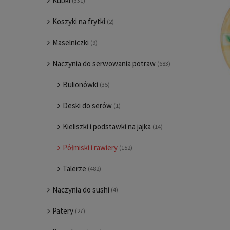
Kubki
(331)
Koszyki na frytki
(2)
Maselniczki
(9)
Naczynia do serwowania potraw
(683)
Bulionówki
(35)
Deski do serów
(1)
Kieliszki i podstawki na jajka
(14)
Półmiski i rawiery
(152)
Talerze
(482)
Naczynia do sushi
(4)
Patery
(27)