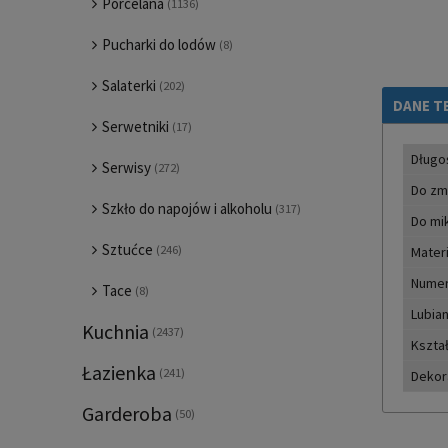
Porcelana
(1136)
Pucharki do lodów
(8)
Salaterki
(202)
DANE T
Serwetniki
(17)
Długo
Serwisy
(272)
Do zm
Szkło do napojów i alkoholu
(317)
Do mi
Sztućce
(246)
Materi
Numer
Tace
(8)
Lubian
Kuchnia
(2437)
Kształ
Łazienka
(241)
Dekor
Garderoba
(50)