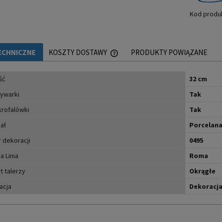
Kod produ
ECHNICZNE
KOSZTY DOSTAWY
PRODUKTY POWIĄZANE
ść
CENA NIE ZAWIERA EWENTUALNYCH 
32 cm
PŁATNOŚCI
ywarki
Tak
krofalówki
Tak
ał
Porcelan
 dekoracji
0495
a Linia
Roma
t talerzy
Okrągłe
acja
Dekoracj