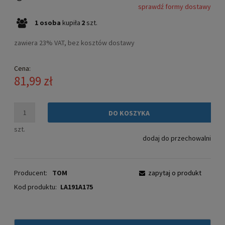
sprawdź formy dostawy
Cena nie zawiera ewentualnych kosztów płatności
1
osoba
kupiła
2
szt.
zawiera 23% VAT, bez kosztów dostawy
Cena:
81,99 zł
DO KOSZYKA
szt.
dodaj do przechowalni
Producent:
TOM
zapytaj o produkt
Kod produktu:
LA191A175