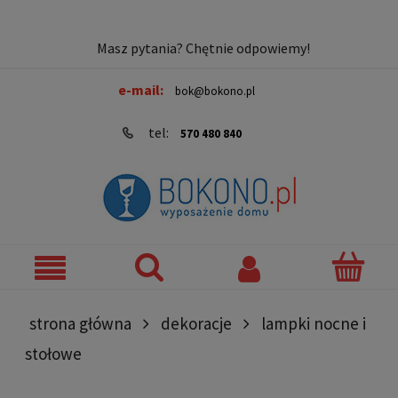
Masz pytania? Chętnie odpowiemy!
e-mail:
bok@bokono.pl
tel:
570 480 840
strona główna
dekoracje
lampki nocne i
stołowe