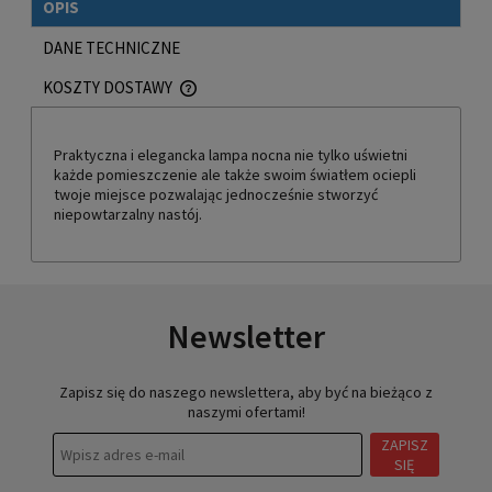
OPIS
DANE TECHNICZNE
KOSZTY DOSTAWY
CENA NIE ZAWIERA EWENTUALNYCH KOSZTÓW PŁATNOŚCI
Praktyczna i elegancka lampa nocna nie tylko uświetni
każde pomieszczenie ale także swoim światłem ociepli
twoje miejsce pozwalając jednocześnie stworzyć
niepowtarzalny nastój.
Newsletter
Zapisz się do naszego newslettera, aby być na bieżąco z
naszymi ofertami!
ZAPISZ
SIĘ