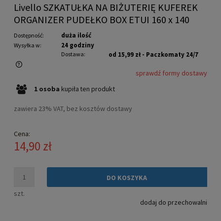
Livello SZKATUŁKA NA BIŻUTERIĘ KUFEREK
ORGANIZER PUDEŁKO BOX ETUI 160 x 140
duża ilość
Dostępność:
24 godziny
Wysyłka w:
Dostawa:
od 15,99 zł
- Paczkomaty 24/7
sprawdź formy dostawy
Cena nie zawiera ewentualnych kosztów płatności
1
osoba
kupiła
ten produkt
zawiera 23% VAT, bez kosztów dostawy
Cena:
14,90 zł
DO KOSZYKA
szt.
dodaj do przechowalni