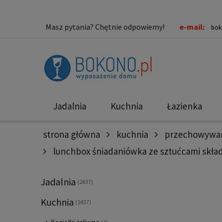
Masz pytania? Chętnie odpowiemy!
e-mail:
bok
Jadalnia
Kuchnia
Łazienka
strona główna
kuchnia
przechowywan
Nowości
Promocje
lunchbox śniadaniówka ze sztućcami skła
Jadalnia
(2637)
Kuchnia
(2437)