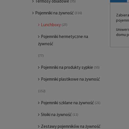
Termosy obiadowe
(35)
Pojemniki na żywność
(316)
Zabiera
pojemn
Lunchboxy
(27)
Uniwers
domu po
Pojemniki hermetyczne na
żywność
(77)
Pojemniki na produkty sypkie
(55)
Pojemniki plastikowe na żywność
(152)
Pojemniki szklane na żywność
(21)
Słoiki na żywność
(11)
Zestawy pojemników na żywność