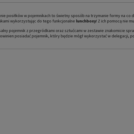
CENA NIE ZAWIERA EWEN
nie posiłków w pojemnikach to świetny sposób na trzymanie formy na co d
PŁATNOŚCI
ikami wykorzystując do tego funkcjonalne
lunchboxy
! Z ich pomocą nie 
alny pojemnik z przegródkami oraz sztućcami w zestawie znakomicie spra
winien posiadać pojemnik, który będzie mógł wykorzystać w delegacji, po