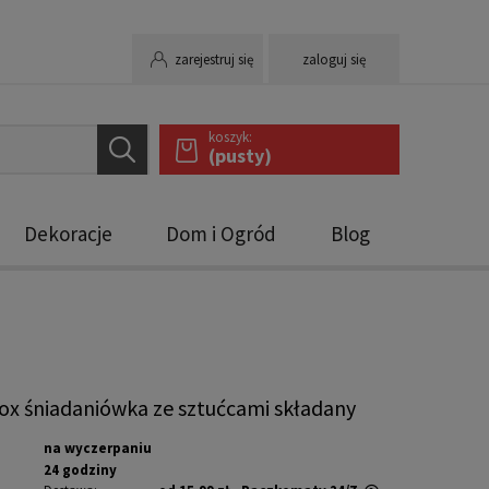
zarejestruj się
zaloguj się
koszyk:
(pusty)
Dekoracje
Dom i Ogród
Blog
x śniadaniówka ze sztućcami składany
na wyczerpaniu
24 godziny