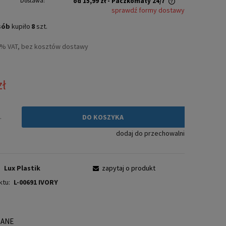
Dostawa:
od 15,99 zł
- Paczkomaty 24/7
sprawdź formy dostawy
Cena nie zawiera ewentualnych kosztów
sób
kupiło
8
szt.
płatności
3% VAT, bez kosztów dostawy
zł
.
DO KOSZYKA
dodaj do przechowalni
:
Lux Plastik
zapytaj o produkt
ktu:
L-00691 IVORY
ZANE