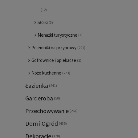
(12)
Słoiki
(3)
Menażki turystyczne
(7)
Pojemniki na przyprawy
(221)
Gofrownice i opiekacze
(2)
Noże kuchenne
(273)
Łazienka
(241)
Garderoba
(50)
Przechowywanie
(264)
Dom i Ogród
(435)
Dekoracje
(178)