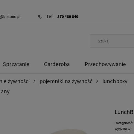
tel:
@bokono.pl
570 480 840
Sprzątanie
Garderoba
Przechowywanie
ie żywności
pojemniki na żywność
lunchboxy
dany
LunchBo
Dostępność:
Wysyłka w: