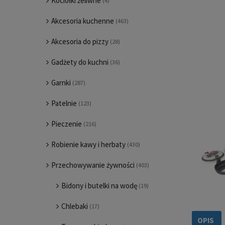
Kociołki żeliwne
(4)
Akcesoria kuchenne
(463)
Akcesoria do pizzy
(28)
Gadżety do kuchni
(36)
Garnki
(287)
Patelnie
(123)
Pieczenie
(216)
Robienie kawy i herbaty
(430)
Przechowywanie żywności
(403)
Bidony i butelki na wodę
(19)
Chlebaki
(17)
OPIS