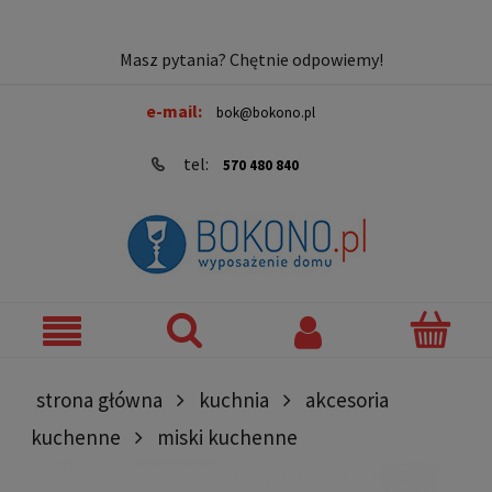
Masz pytania? Chętnie odpowiemy!
e-mail:
bok@bokono.pl
tel:
570 480 840
strona główna
kuchnia
akcesoria
kuchenne
miski kuchenne