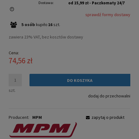
Dostawa:
od 15,99 zł
- Paczkomaty 24/7
sprawdź formy dostawy
Cena nie zawiera ewentualnych kosztów płatności
5
osób
kupiło
16
szt.
zawiera 23% VAT, bez kosztów dostawy
Cena:
74,56 zł
DO KOSZYKA
szt.
dodaj do przechowalni
Producent:
MPM
zapytaj o produkt