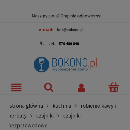
Masz pytania? Chętnie odpowiemy!
e-mail:
bok@bokono.pl
tel:
570 480 840
strona główna
kuchnia
robienie kawy i
herbaty
czajniki
czajniki
bezprzewodowe