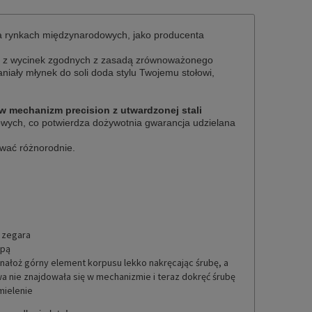
na rynkach międzynarodowych, jako producenta
o z wycinek zgodnych z zasadą zrównoważonego
ały młynek do soli doda stylu Twojemu stołowi,
w mechanizm precision z utwardzonej stali
lowych,
co potwierdza dożywotnia gwarancja udzielana
ować
różnorodnie.
 zegara
upą
nałoż górny element korpusu lekko nakręcając śrubę, a
a nie znajdowała się w mechanizmie i teraz dokręć śrubę
mielenie