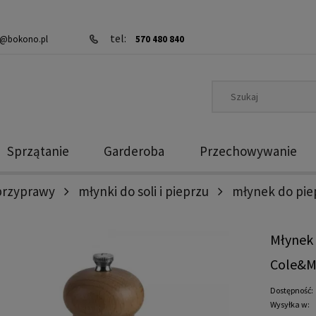
tel:
@bokono.pl
570 480 840
Sprzątanie
Garderoba
Przechowywanie
przyprawy
młynki do soli i pieprzu
młynek do pie
Młynek 
Cole&M
Dostępność:
Wysyłka w: