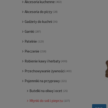
Akcesoria kuchenne
(463)
Akcesoria do pizzy
(28)
Gadżety do kuchni
(36)
Garnki
(287)
Patelnie
(123)
Pieczenie
(216)
Robienie kawy i herbaty
(430)
Przechowywanie żywności
(403)
Pojemniki na przyprawy
(221)
Butelki na oliwę i ocet
(25)
Młynki do soli i pieprzu
(137)