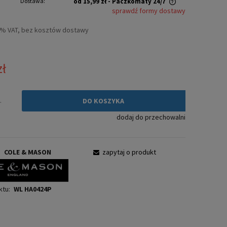
Dostawa:
od 15,99 zł
- Paczkomaty 24/7
sprawdź formy dostawy
Cena nie zawiera ewentualnych kosztów
3% VAT, bez kosztów dostawy
płatności
zł
.
DO KOSZYKA
dodaj do przechowalni
:
COLE & MASON
zapytaj o produkt
ktu:
WL HA0424P