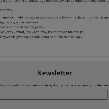
c się do tych kilku zasad, będziesz cieszył się zakupionymi młynkami pr
 zalety:
młynek do mielenia pieprzu wyposażony w trwały mechanizm z utwardzanej
regulacja grubości mielenia
proste uzupełnianie przyprawy
klasyczny kształt, jasny naturalny kolor drewna bukowego
dożywotnia gwarancja producenta na mechanizm mielący
Newsletter
Zapisz się do naszego newslettera, aby być na bieżąco z naszymi ofertami