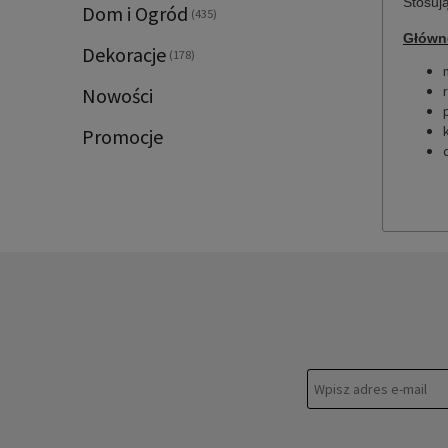
Stosują
Dom i Ogród
(435)
Główne
Dekoracje
(178)
Nowości
Promocje