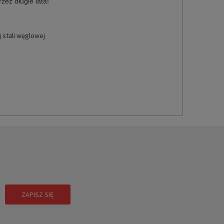
zez długie lata!
 stali węglowej
!
ZAPISZ SIĘ