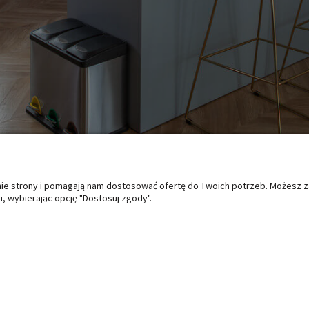
anie strony i pomagają nam dostosować ofertę do Twoich potrzeb. Możesz 
, wybierając opcję "Dostosuj zgody".
O NAS
PŁATNOŚCI I DOSTAWA
PO
Kontakt i dane firmy
Formy płatności
Zwro
Czas i koszty dostawy
Regu