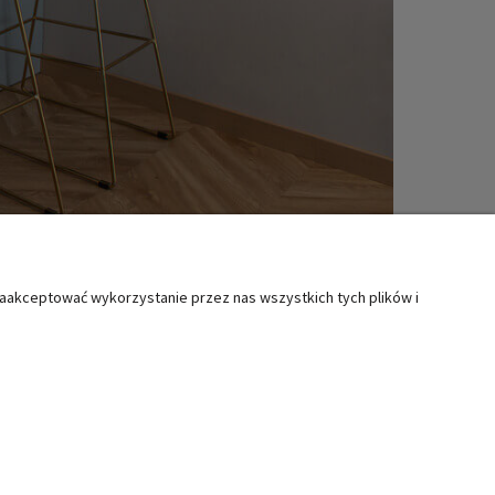
zaakceptować wykorzystanie przez nas wszystkich tych plików i
MOC
KATEGORIE SPECJALNE
ty i reklamacje
Boże Narodzenie
lamin
Wielkanoc
Świąteczne akcesoria kuchenne