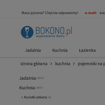
Masz pytania? Chętnie odpowiemy!
e-mail:
bok
Jadalnia
Kuchnia
Łazienka
strona główna
kuchnia
pojemniki na 
Nowości
Promocje
Jadalnia
(2637)
Kuchnia
(2437)
Kociołki żeliwne
(4)