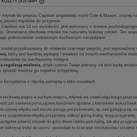
KOSZTY DOSTAWY
 młynek do pieprzu Capstan
angielskiej marki Cole & Mason, znanej 
CENA NIE ZAWIERA EWENTUALNYCH KOSZTÓW
ej jakości młynków do przypraw.
PŁATNOŚCI
 Capstan ma 12 cm wysokości,
jest wykonany z drewna pochodząceg
ju. Drewniana obudowa młynka ma naturalny bukowy odcień. Ten wspani
ając jednocześnie codziennym kuchennym narzędziem.
 został przystosowany do mielenia czarnego pieprzu, jest
wyposażony
wej,
który jest bardziej wydajny i trwalszy od innych mechanizmów sta
producenta na mechanizmy mielące.
a regulację mielenia,
dzięki czemu Twoje potrawy od dziś będą smak
y sposób możesz go napełnić przyprawą.
s korzystania z młynka pamiętaj o kilku zasadach:
przechowuj pieprz w suchym miejscu, młynek nie zmieli wilgotnego pieprzu
podczas mielenia poruszaj mechanizmem zgodnie z kierunkem wskazówek
nie używaj młynka nad mocno parującymi potrawami, np. nad gotującą się z
przy uzupełnianiu młynka przyprawą, odkręć górną śrubę, wsyp przyprawę, 
następnie odwróć młynek do góry dnem i lekko potrząśnij, tak aby przypraw
nie dokręcaj śruby do oporu - powoduje to ścieranie mechanizmu i utrudnia 