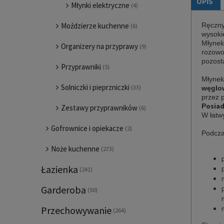
OPIS
Młynki elektryczne
(4)
Ręczny
Moździerze kuchenne
(6)
wysoki
Młynek
Organizery na przyprawy
(9)
rozowo
pozost
Przyprawniki
(5)
Młynek
Solniczki i pieprzniczki
(33)
węglo
przez 
osiad
P
Zestawy przyprawników
(6)
W łatw
Gofrownice i opiekacze
(2)
Podcza
Noże kuchenne
(273)
Łazienka
(241)
Garderoba
(50)
Przechowywanie
(264)