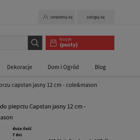
zarejestruj się
zaloguj się
koszyk:
(pusty)
Dekoracje
Dom i Ogród
Blog
przu capstan jasny 12 cm - cole&mason
do pieprzu Capstan jasny 12 cm -
ason
duża ilość
7 dni