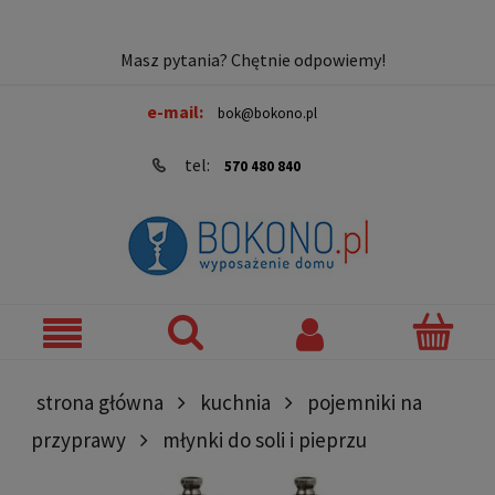
Masz pytania? Chętnie odpowiemy!
e-mail:
bok@bokono.pl
tel:
570 480 840
strona główna
kuchnia
pojemniki na
przyprawy
młynki do soli i pieprzu