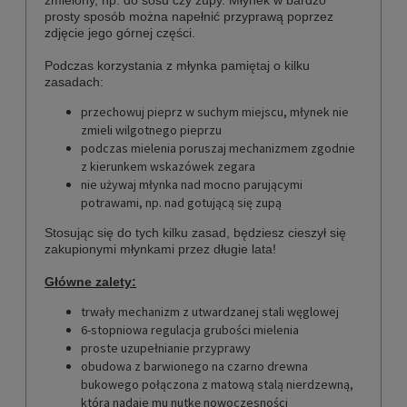
prosty sposób można napełnić przyprawą poprzez
zdjęcie jego górnej części.
Podczas korzystania z młynka pamiętaj o kilku
zasadach:
przechowuj pieprz w suchym miejscu, młynek nie
zmieli wilgotnego pieprzu
podczas mielenia poruszaj mechanizmem zgodnie
z kierunkem wskazówek zegara
nie używaj młynka nad mocno parującymi
potrawami, np. nad gotującą się zupą
Stosując się do tych kilku zasad, będziesz cieszył się
zakupionymi młynkami przez długie lata!
Główne zalety:
trwały mechanizm z utwardzanej stali węglowej
6-stopniowa regulacja grubości mielenia
proste uzupełnianie przyprawy
obudowa z barwionego na czarno drewna
bukowego połączona z matową stalą nierdzewną,
która nadaje mu nutkę nowoczesności