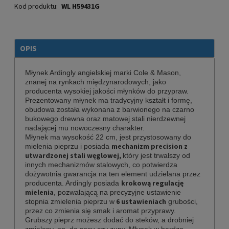
Kod produktu:
WL H59431G
OPIS
Młynek Ardingly angielskiej marki Cole & Mason,
znanej na rynkach międzynarodowych, jako
producenta wysokiej jakości młynków do przypraw.
Prezentowany młynek ma tradycyjny kształt i formę,
obudowa została wykonana z barwionego na czarno
bukowego drewna
oraz matowej stali nierdzewnej
nadającej mu nowoczesny charakter.
Młynek ma wysokość 22 cm, jest przystosowany do
mechanizm precision z
mielenia pieprzu i posiada
utwardzonej stali węglowej,
który jest trwalszy od
innych mechanizmów stalowych, co potwierdza
dożywotnia gwarancja na ten element udzielana przez
krokową regulację
producenta. Ardingly posiada
mielenia
, pozwalającą na precyzyjne ustawienie
6 ustawieniach
stopnia zmielenia pieprzu w
grubości,
przez co zmienia się smak i aromat przyprawy.
Grubszy pieprz możesz dodać do steków, a drobniej
zmielony, np. do sosu czy zupy. Młynek w bardzo