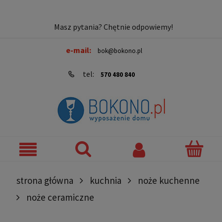
Masz pytania? Chętnie odpowiemy!
e-mail:
bok@bokono.pl
tel:
570 480 840
strona główna
kuchnia
noże kuchenne
noże ceramiczne