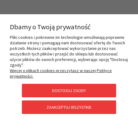
INFORMACJE
Dbamy o Twoją prywatność
Pliki cookies i pokrewne im technologie umożliwiają poprawne
działanie strony i pomagają nam dostosować ofertę do Twoich
O NAS
potrzeb. Możesz zaakceptować wykorzystanie przez nas
wszystkich tych plików i przejść do sklepu lub dostosować
użycie plików do swoich preferencji, wybierając opcję "Dostosuj
zgody".
PŁATNOŚCI I DOSTAWA
Więcej o plikach cookies przeczytasz w naszej Polityce
prywatności.
DOSTOSUJ ZGODY
POMOC
ZAAKCEPTUJ WSZYSTKIE
KATEGORIE SPECJALNE
POKAŻ PEŁNĄ WERSJĘ STRONY