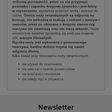
znikomą porowatość, przez co nie przyjmuje
posmaku i zapachu krojonej żywności i jest łatwy
w czyszczeniu
, wystarczy przemyć wodą i wytrzeć do
sucha.
Ostrza noży ceramicznych są odporne na
korozję, nie wchodzą w reakcję z sokami z warzyw i
owoców, przez co obierane o krojone owoce czy
warzywa nie ciemnieją oraz nie tracą witamin.
Noże
ceramiczne świetnie sprawdzą się podczas krojenia
ziół,
warzyw liściastych.
Rączka noży jest wykonana z gumowanego
tworzywa, bardzo dobrze trzyma się nawet
wilgotną dłonią.
Kilka zasad przy stosowaniu noży ceramicznych:
nie używać do smarowania
nie uderzać o twarde powierzchnie
nie kroić kości i mrożonek
nie należy myć w zmywarce.
Newsletter