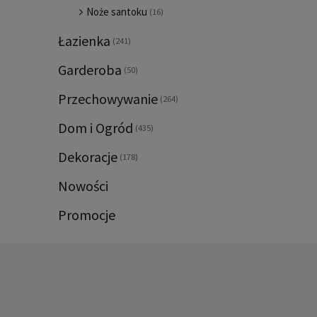
Noże santoku
(16)
Łazienka
(241)
Garderoba
(50)
Przechowywanie
(264)
Dom i Ogród
(435)
Dekoracje
(178)
Nowości
Promocje