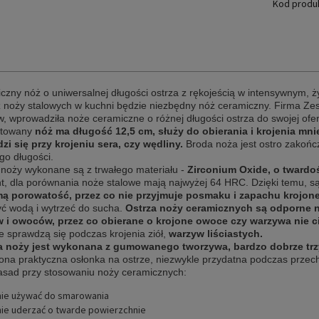
Kod produ
czny nóż o uniwersalnej długości ostrza z rękojeścią w intensywnym,
 noży stalowych w kuchni będzie niezbędny nóż ceramiczny. Firma Zes
w, wprowadziła noże ceramiczne o różnej długości ostrza do swojej ofer
ntowany
nóż ma długość 12,5 cm,
służy do obierania i krojenia mn
zi się przy krojeniu sera, czy wędliny.
Broda noża jest ostro zakońc
ego długości.
 noży wykonane są z trwałego materiału -
Zirconium Oxide, o twardoś
t, dla porównania noże stalowe mają najwyżej 64 HRC. Dzięki temu, są 
ą porowatość, przez co nie przyjmuje posmaku i zapachu krojonej
ć wodą i wytrzeć do sucha.
Ostrza noży ceramicznych są odporne n
 i owoców, przez co obierane o krojone owoce czy warzywa nie ci
e sprawdzą się podczas krojenia ziół,
warzyw liściastych.
 noży jest wykonana z gumowanego tworzywa, bardzo dobrze trz
ona praktyczna osłonka na ostrze, niezwykle przydatna podczas prze
zasad przy stosowaniu noży ceramicznych:
nie używać do smarowania
nie uderzać o twarde powierzchnie