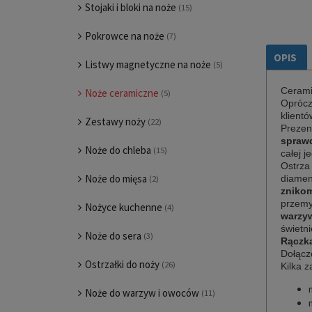
Stojaki i bloki na noże
(15)
Pokrowce na noże
(7)
OPIS
Listwy magnetyczne na noże
(5)
Cerami
Noże ceramiczne
(5)
Oprócz
klientó
Zestawy noży
(22)
Preze
sprawd
Noże do chleba
(15)
całej j
Ostrza
Noże do mięsa
diamen
(2)
znikom
przemy
Nożyce kuchenne
(4)
warzyw
świetni
Noże do sera
(3)
Rączka
Dołącz
Ostrzałki do noży
(26)
Kilka 
Noże do warzyw i owoców
(11)