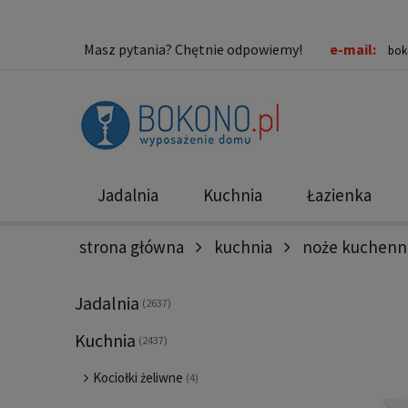
Masz pytania? Chętnie odpowiemy!
e-mail:
bok
Jadalnia
Kuchnia
Łazienka
strona główna
kuchnia
noże kuchenn
Nowości
Promocje
Jadalnia
(2637)
Kuchnia
(2437)
Kociołki żeliwne
(4)