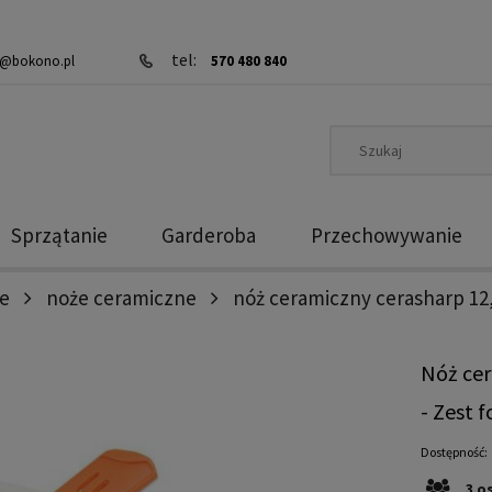
tel:
@bokono.pl
570 480 840
Sprzątanie
Garderoba
Przechowywanie
e
noże ceramiczne
nóż ceramiczny cerasharp 12,
Nóż ce
- Zest f
Dostępność:
3
o