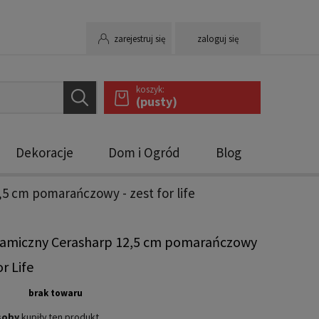
zarejestruj się
zaloguj się
koszyk:
(pusty)
Dekoracje
Dom i Ogród
Blog
5 cm pomarańczowy - zest for life
ramiczny Cerasharp 12,5 cm pomarańczowy
or Life
brak towaru
soby
kupiły
ten produkt