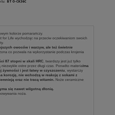
ktu:
BT O-CK36C
 żywym kolorze pomarańczy.
t for Life wychodząc na przeciw oczekiwaniom swoich
ty.
iejszych owoców i warzyw, ale też świetnie
zona co pozwala na wykorzystanie podczas krojenia
ci 87 stopni w skali HRC
, twardszy jest już tylko
niezwykle ostre przez długi czas. Ponadto materiał
ma
 żywności i jest łatwy w czyszczeniu
, wystarczy
a korozję, nie wchodzą w reakcję z sokami z
emnieją oraz nie tracą witamin.
Noże ceramiczne
yma się nawet wilgotną dłonią.
chowywania noża.