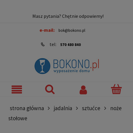
Masz pytania? Chętnie odpowiemy!
e-mail:
bok@bokono.pl
tel:
570 480 840
strona główna
jadalnia
sztućce
noże
stołowe