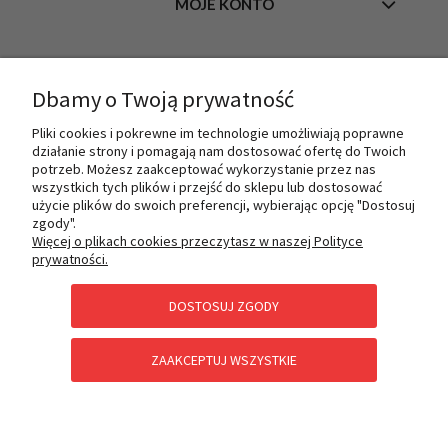
MOJE KONTO
INFORMACJE
Dbamy o Twoją prywatność
Pliki cookies i pokrewne im technologie umożliwiają poprawne
działanie strony i pomagają nam dostosować ofertę do Twoich
O NAS
potrzeb. Możesz zaakceptować wykorzystanie przez nas
wszystkich tych plików i przejść do sklepu lub dostosować
użycie plików do swoich preferencji, wybierając opcję "Dostosuj
zgody".
PŁATNOŚCI I DOSTAWA
Więcej o plikach cookies przeczytasz w naszej Polityce
prywatności.
DOSTOSUJ ZGODY
POMOC
ZAAKCEPTUJ WSZYSTKIE
KATEGORIE SPECJALNE