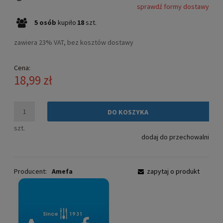
sprawdź formy dostawy
Cena nie zawiera ewentualnych kosztów płatności
5
osób
kupiło
18
szt.
zawiera 23% VAT, bez kosztów dostawy
Cena:
18,99 zł
DO KOSZYKA
szt.
dodaj do przechowalni
Producent:
Amefa
zapytaj o produkt