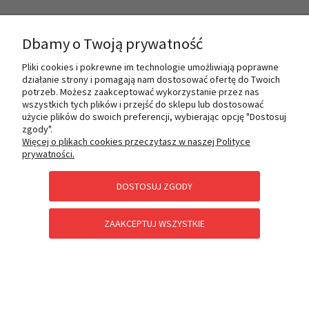
INFORMACJE
Dbamy o Twoją prywatność
Pliki cookies i pokrewne im technologie umożliwiają poprawne
działanie strony i pomagają nam dostosować ofertę do Twoich
O NAS
potrzeb. Możesz zaakceptować wykorzystanie przez nas
wszystkich tych plików i przejść do sklepu lub dostosować
użycie plików do swoich preferencji, wybierając opcję "Dostosuj
zgody".
PŁATNOŚCI I DOSTAWA
Więcej o plikach cookies przeczytasz w naszej Polityce
prywatności.
DOSTOSUJ ZGODY
POMOC
ZAAKCEPTUJ WSZYSTKIE
KATEGORIE SPECJALNE
POKAŻ PEŁNĄ WERSJĘ STRONY
Sklep internetowy Shoper Premium