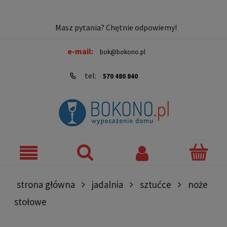
Masz pytania? Chętnie odpowiemy!
e-mail:
bok@bokono.pl
tel:
570 480 840
strona główna
jadalnia
sztućce
noże
stołowe