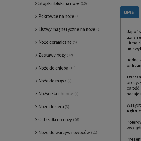
Stojaki i bloki na noże
(15)
OPIS
Pokrowce na noże
(7)
Listwy magnetyczne na noże
(5)
Japońsk
uznanie
Noże ceramiczne
(5)
Firma z
niezwyk
Zestawy noży
(22)
Jedną z 
ostrzam
Noże do chleba
(15)
Ostrza
Noże do mięsa
(2)
precyzy
całość.
Nożyce kuchenne
nadaje
(4)
Wszyst
Noże do sera
(3)
Rękoje
Ostrzałki do noży
(26)
Polero
wygląd
Noże do warzyw i owoców
(11)
Prezen