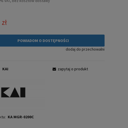
3% VAT, bez kosztów dostawy
 zł
POWIADOM O DOSTĘPNOŚCI
dodaj do przechowalni
:
KAI
zapytaj o produkt
ktu:
KA MGR-0200C