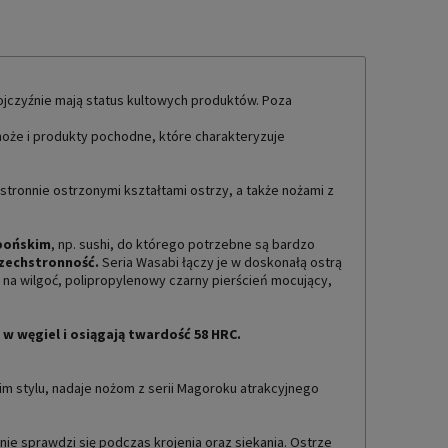
 ojczyźnie mają status kultowych produktów. Poza
 noże i produkty pochodne, które charakteryzuje
ostronnie ostrzonymi kształtami ostrzy, a także nożami z
apońskim
, np. sushi, do którego potrzebne są bardzo
szechstronność.
Seria Wasabi łączy je w doskonałą ostrą
 na wilgoć, polipropylenowy czarny pierścień mocujący,
w węgiel i osiągają twardość 58 HRC.
 stylu, nadaje nożom z serii Magoroku atrakcyjnego
tnie sprawdzi się podczas krojenia oraz siekania. Ostrze