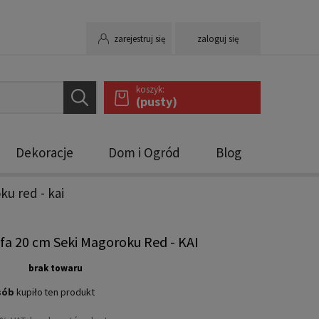
zarejestruj się
zaloguj się
koszyk:
(pusty)
Dekoracje
Dom i Ogród
Blog
ku red - kai
fa 20 cm Seki Magoroku Red - KAI
brak towaru
sób
kupiło
ten produkt