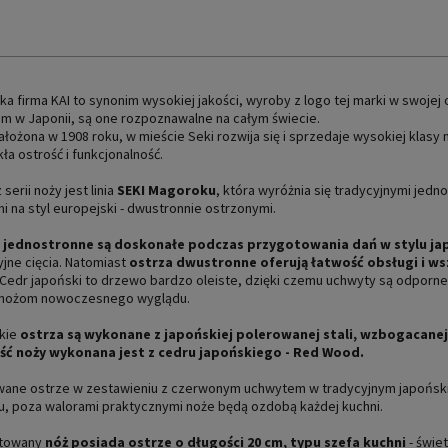
a firma KAI to synonim wysokiej jakości, wyroby z logo tej marki w swojej
m w Japonii, są one rozpoznawalne na całym świecie.
ałożona w 1908 roku, w mieście Seki rozwija się i sprzedaje wysokiej klasy
ła ostrość i funkcjonalność.
serii noży jest linia
SEKI Magoroku
, która wyróżnia się tradycyjnymi jedn
i na styl europejski - dwustronnie ostrzonymi.
 jednostronne są doskonałe podczas przygotowania dań w stylu j
jne cięcia. Natomiast
ostrza dwustronne oferują łatwość obsługi i w
 Cedr japoński to drzewo bardzo oleiste, dzięki czemu uchwyty są odporne
 nożom nowoczesnego wyglądu.
kie
ostrza są wykonane z japońskiej polerowanej stali, wzbogacanej 
ść noży wykonana jest z cedru japońskiego - Red Wood.
wane ostrze w zestawieniu z czerwonym uchwytem w tradycyjnym japońskim
u, poza walorami praktycznymi noże będą ozdobą każdej kuchni.
towany
nóż posiada ostrze o długości 20 cm, typu szefa kuchni
- świe