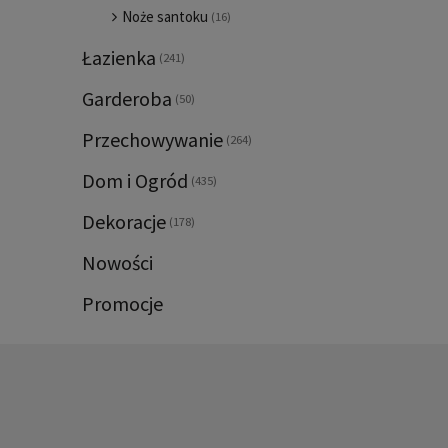
Noże santoku
(16)
Łazienka
(241)
Garderoba
(50)
Przechowywanie
(264)
Dom i Ogród
(435)
Dekoracje
(178)
Nowości
Promocje