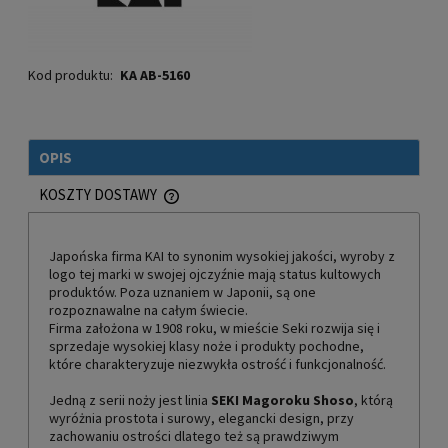
Kod produktu:
KA AB-5160
OPIS
KOSZTY DOSTAWY
CENA NIE ZAWIERA EWENTUALNYCH KOSZTÓW PŁATNOŚCI
Japońska firma KAI to synonim wysokiej jakości, wyroby z
logo tej marki w swojej ojczyźnie mają status kultowych
produktów. Poza uznaniem w Japonii, są one
rozpoznawalne na całym świecie.
Firma założona w 1908 roku, w mieście Seki rozwija się i
sprzedaje wysokiej klasy noże i produkty pochodne,
które charakteryzuje niezwykła ostrość i funkcjonalność.
Jedną z serii noży jest linia
SEKI Magoroku Shoso
, którą
wyróżnia prostota i surowy, elegancki design, przy
zachowaniu ostrości dlatego też są prawdziwym