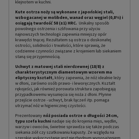
klejnotem w kuchni.
Kute ostrza
noży są wykonane z japońskiej stali,
wzbogacanej w molibden, wanad oraz węgiel (0,8%) i
osiągają twardość 58 (±1) HRC.
Unikalny sposób
powolnego ostrzenia i szlifowania przy użyciu
najnowszych technologii zapewnia mniejszy opór
krawędzi tnącej. Rezultatem są ostrza o doskonałej
ostrości, solidności i trwałości, które sprawią, że
codzienne czynności związane z krojeniem lub siekaniem
staną się przyjemnością.
Uchwyt z matowej stali nierdzewnej (18/8) z
charakterystycznym diamentowym wzorem ma
eliptyczny kształt
, który zapewnia, że nóż idealnie leży
w dłoni, zarówno osób prawo- i leworęcznych. Kształt
rękojeści, jak również porowata struktura zapobiegają
przypadkowemu wysunięcia się noża z dłoni. Płynne
przejście ostrze - uchwyt, brak łączeń itp. pomaga
utrzymać nóż w higienicznej czystości.
Prezentowany
nóż posiada ostrze o długości 24 cm,
typu szefa kuchni
nadaje się do krojenia mięs, wędlin,
warzyw i owoców, świetnie sprawdza się także podczas
siekania ziół czy szatkowaniu kapusty. Ze względu na
szerokie wykorzystanie jest niezbędnym wyposażeniem