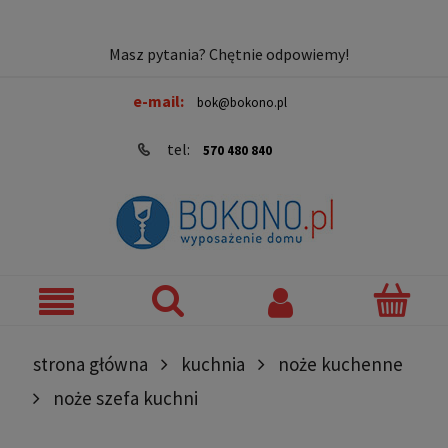
Masz pytania? Chętnie odpowiemy!
e-mail:
bok@bokono.pl
tel:
570 480 840
strona główna
kuchnia
noże kuchenne
noże szefa kuchni