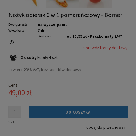
Nożyk obierak 6 w 1 pomarańczowy - Borner
na wyczerpaniu
Dostępność:
7 dni
Wysyłka w:
Dostawa:
od 15,99 zł
- Paczkomaty 24/7
sprawdź formy dostawy
Cena nie zawiera ewentualnych kosztów płatności
3
osoby
kupiły
4
szt.
zawiera 23% VAT, bez kosztów dostawy
Cena:
49,00 zł
DO KOSZYKA
szt.
dodaj do przechowalni