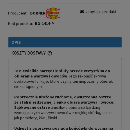
zapytaj o produkt
Producent:
BORNER
Kod produktu:
BO-1414-P
OPIS
KOSZTY DOSTAWY
CENA NIE ZAWIERA EWENTUALNYCH KOSZTÓW PŁATNOŚCI
To
niewielkie narzędzie służy przede wszystkim do
obierania warzyw i owoców
, jego rękojeść skrywa
dodatkowe funkcje, które czynią ten niepozorny obierak
niezastąpionym!
Poprzecznie ułożone ruchome, dwustronne ostrze
ze stali nierdzewnej cienko obiera warzywa i owoce.
Ząbkowane ostrze
umożliwia obieranie bardziej
wymagających warzyw i owoców z miękką skórką, takich
jak pomidory, kiwi, śliwki.
Uchwyt z tworzywa posiada końcówki do wycinania