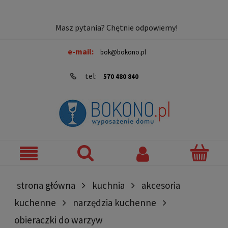
Masz pytania? Chętnie odpowiemy!
e-mail:
bok@bokono.pl
tel:
570 480 840
strona główna
kuchnia
akcesoria
kuchenne
narzędzia kuchenne
obieraczki do warzyw