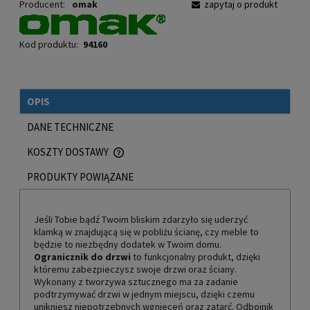
Producent:
omak
zapytaj o produkt
Kod produktu:
94160
OPIS
DANE TECHNICZNE
KOSZTY DOSTAWY
CENA NIE ZAWIERA EWENTUALNYCH KOSZTÓW PŁATNOŚCI
PRODUKTY POWIĄZANE
Jeśli Tobie bądź Twoim bliskim zdarzyło się uderzyć
klamką w znajdującą się w pobliżu ścianę, czy meble to
będzie to niezbędny dodatek w Twoim domu.
Ogranicznik do drzwi
to funkcjonalny produkt, dzięki
któremu zabezpieczysz swoje drzwi oraz ściany.
Wykonany z tworzywa sztucznego ma za zadanie
podtrzymywać drzwi w jednym miejscu, dzięki czemu
unikniesz niepotrzebnych wgnieceń oraz zatarć. Odbojnik