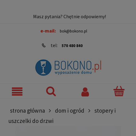
Masz pytania? Chętnie odpowiemy!
e-mail:
bok@bokono.pl
tel:
570 480 840
strona główna
dom i ogród
stopery i
uszczelki do drzwi