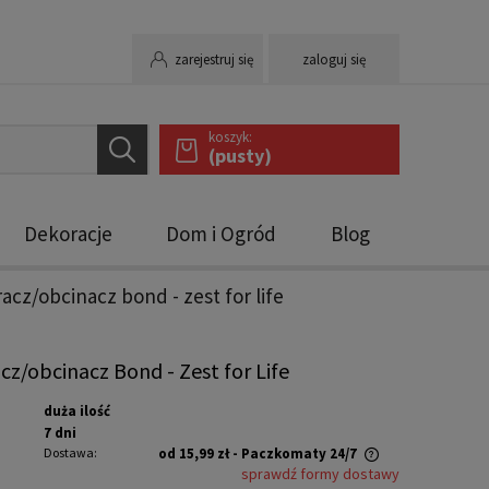
zarejestruj się
zaloguj się
koszyk:
(pusty)
Dekoracje
Dom i Ogród
Blog
acz/obcinacz bond - zest for life
cz/obcinacz Bond - Zest for Life
duża ilość
7 dni
Dostawa:
od 15,99 zł
- Paczkomaty 24/7
sprawdź formy dostawy