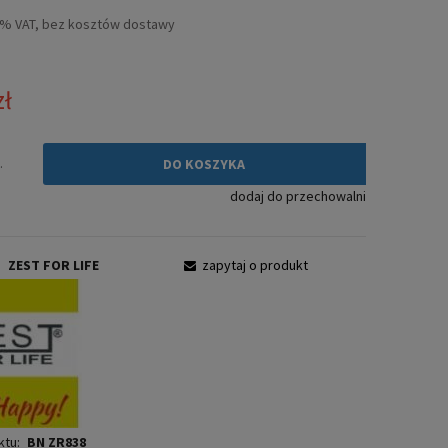
Cena nie zawiera ewentualnych kosztów
3% VAT, bez kosztów dostawy
płatności
zł
.
DO KOSZYKA
dodaj do przechowalni
:
ZEST FOR LIFE
zapytaj o produkt
ktu:
BN ZR838