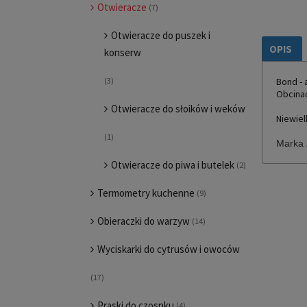
Otwieracze
(7)
Otwieracze do puszek i
OPIS
konserw
Bond -
(3)
Obcinac
Otwieracze do słoików i weków
Niewiel
(1)
Marka 
Otwieracze do piwa i butelek
(2)
Termometry kuchenne
(9)
Obieraczki do warzyw
(14)
Wyciskarki do cytrusów i owoców
(17)
Praski do czosnku
(4)