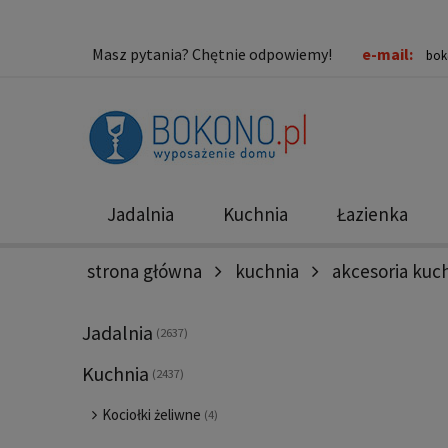
Masz pytania? Chętnie odpowiemy!
e-mail:
bok
Jadalnia
Kuchnia
Łazienka
strona główna
kuchnia
akcesoria ku
Nowości
Promocje
Jadalnia
(2637)
Kuchnia
(2437)
Kociołki żeliwne
(4)