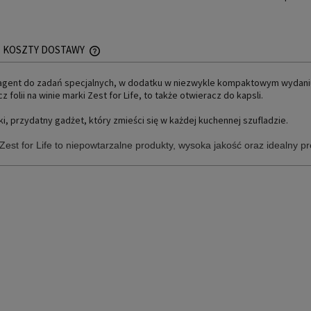
KOSZTY DOSTAWY
 agent do zadań specjalnych, w dodatku w niezwykle kompaktowym wydani
CENA NIE ZAWIERA EWENTUALNYCH KOSZTÓW
z folii na winie marki Zest for Life, to także otwieracz do kapsli.
PŁATNOŚCI
ki, przydatny gadżet, który zmieści się w każdej kuchennej szufladzie.
Zest for Life to niepowtarzalne produkty, wysoka jakość oraz idealny p