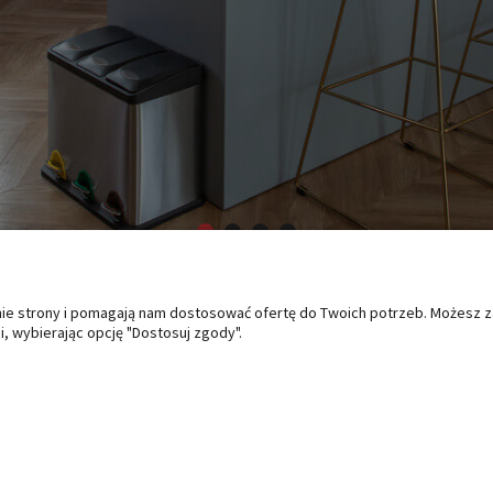
anie strony i pomagają nam dostosować ofertę do Twoich potrzeb. Możesz 
O NAS
PŁATNOŚCI I DOSTAWA
PO
, wybierając opcję "Dostosuj zgody".
Kontakt i dane firmy
Formy płatności
Zwro
Czas i koszty dostawy
Regu