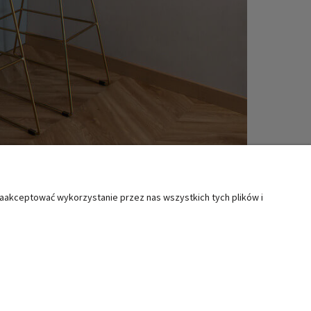
zaakceptować wykorzystanie przez nas wszystkich tych plików i
MOC
KATEGORIE SPECJALNE
ty i reklamacje
Boże Narodzenie
lamin
Wielkanoc
Świąteczne akcesoria kuchenne