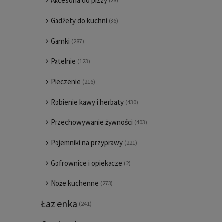
Akcesoria do pizzy
(28)
Gadżety do kuchni
(36)
Garnki
(287)
Patelnie
(123)
Pieczenie
(216)
Robienie kawy i herbaty
(430)
Przechowywanie żywności
(403)
Pojemniki na przyprawy
(221)
Gofrownice i opiekacze
(2)
Noże kuchenne
(273)
Łazienka
(241)