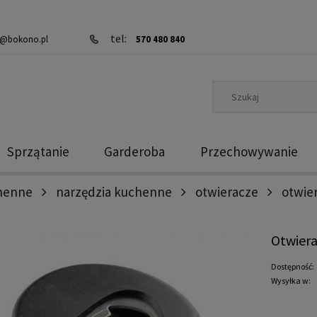
tel:
@bokono.pl
570 480 840
Sprzątanie
Garderoba
Przechowywanie
chenne
narzędzia kuchenne
otwieracze
otwier
Otwiera
Dostępność:
Wysyłka w: