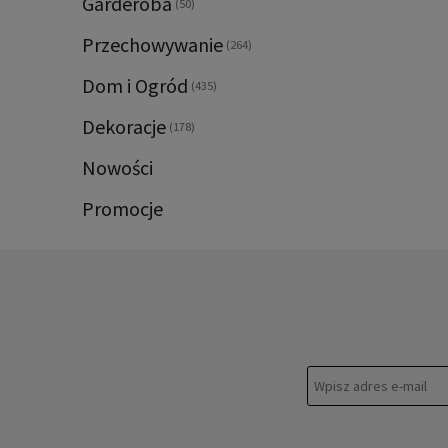
Garderoba
(50)
Przechowywanie
(264)
Dom i Ogród
(435)
Dekoracje
(178)
Nowości
Promocje