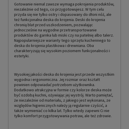
Gotowanie niemal zawsze wymaga pokrojenia produktów,
niezależnie od tego, co przygotowujesz. W tym celu
przyda się nie tylko ostry i dopasowany do dłoni nóż, ale
też funkcjonalna deska do krojenia. Deski do krojenia
chronią blat przed uszkodzeniem, pozwalając
jednocześnie na wygodne przetransportowanie
produktów do garnka lub miski czy na patelnię albo talerz.
Najpopularniejsze warianty tego sprzętu kuchennego to
deska do krojenia plastikowa i drewniana. Oba
charakteryzują się wysokim poziomem funkcjonalności i
estetyki.
Wysokiej jakości deska do krojenia jest przede wszystkim
wygodna i ergonomiczna. Jej rozmiar oraz kształt
powinien odpowiadać potrzebom użytkownika.
Dodatkowo atrakcyjna w formie czy kolorze deska może
być ozdobą kuchni, ożywiając jej wystrój. Warto pamiętać,
że niezależnie od materiału, z jakiego jest wykonana, ze
względów higienicznych należy ją regularnie czyścić, a
także wymieniać co kilka lat. Tylko wtedy zapewni Ci nie
tylko komfort przygotowywania potraw, ale też zdrowie.