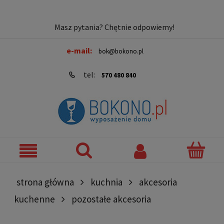
Masz pytania? Chętnie odpowiemy!
e-mail:
bok@bokono.pl
tel:
570 480 840
strona główna
kuchnia
akcesoria
kuchenne
pozostałe akcesoria