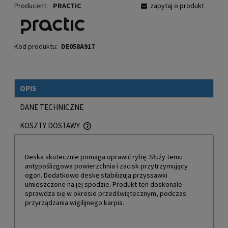
Producent:
PRACTIC
zapytaj o produkt
Kod produktu:
DE058A917
OPIS
DANE TECHNICZNE
KOSZTY DOSTAWY
CENA NIE ZAWIERA EWENTUALNYCH KOSZTÓW PŁATNOŚCI
Deska skutecznie pomaga oprawić rybę. Służy temu
antypoślizgowa powierzchnia i zacisk przytrzymujący
ogon. Dodatkowo deskę stabilizują przyssawki
umieszczone na jej spodzie. Produkt ten doskonale
sprawdza się w okresie przedświątecznym, podczas
przyrządzania wigilijnego karpia.