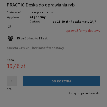
PRACTIC Deska do oprawiania ryb
na wyczerpaniu
Dostępność:
24 godziny
Wysyłka w:
Dostawa:
od 15,99 zł
- Paczkomaty 24/7
sprawdź formy dostawy
Cena nie zawiera ewentualnych kosztów płatności
15
osób
kupiło
17
szt.
zawiera 23% VAT, bez kosztów dostawy
Cena:
19,46 zł
DO KOSZYKA
szt.
dodaj do przechowalni